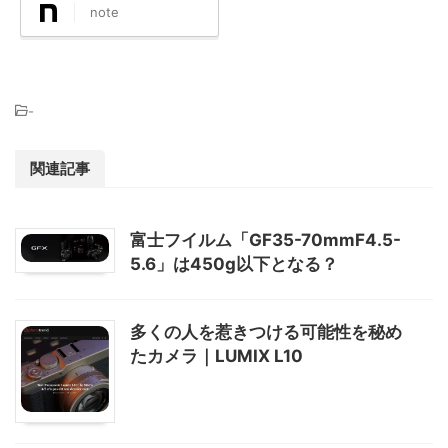
Post
Share
Hatena
LINE