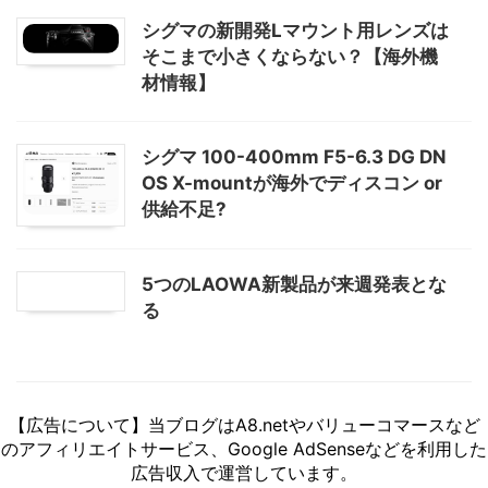
note
-
関連記事
富士フイルム「GF35-70mmF4.5-
5.6」は450g以下となる？
多くの人を惹きつける可能性を秘め
たカメラ｜LUMIX L10