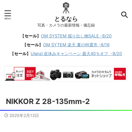
とるなら
写真・カメラの最新情報・備忘録
【
セール
】
OM SYSTEM 掘り出し物SALE -8/20
【
セール
】
OM SYTEM 楽天 夏の特選市 -8/16
【
セール
】
Ulanzi 盆休みキャンペーン 最大40％オフ -8/20
NIKKOR Z 28-135mm-2
2025年2月13日