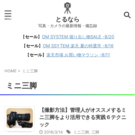
とるなら
写真・カメラの最新情報・備忘録
【
セール
】
OM SYSTEM 掘り出し物SALE -8/20
【
セール
】
OM SSYTEM 楽天 夏の特選市 -8/16
【
セール
】
楽天市場 お買い物マラソン -8/11
HOME
>
ミニ三脚
ミニ三脚
【撮影方法】管理人がオススメするミ
ニ三脚をより活用できる実践６テクニ
ック
2016/3/14
ミニ三脚
,
三脚