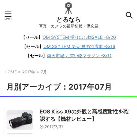
とるなら
写真・カメラの最新情報・備忘録
【
セール
】
OM SYSTEM 掘り出し物SALE -8/20
【
セール
】
OM SSYTEM 楽天 夏の特選市 -8/16
【
セール
】
楽天市場 お買い物マラソン -8/11
HOME
>
2017年
>
7月
月別アーカイブ：2017年07月
EOS Kiss X9の外観と高感度耐性を確
認する【機材レビュー】
2017/7/31