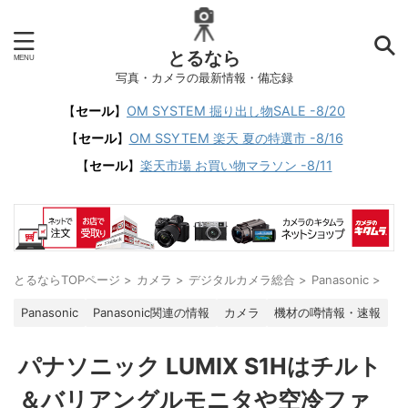
とるなら
写真・カメラの最新情報・備忘録
【
セール
】
OM SYSTEM 掘り出し物SALE -8/20
【
セール
】
OM SSYTEM 楽天 夏の特選市 -8/16
【
セール
】
楽天市場 お買い物マラソン -8/11
とるならTOPページ
>
カメラ
>
デジタルカメラ総合
>
Panasonic
>
Panasonic
Panasonic関連の情報
カメラ
機材の噂情報・速報
パナソニック LUMIX S1Hはチルト
＆バリアングルモニタや空冷ファ