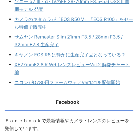
ソニー α7 III・α7 IVのFE 28-70mm F3.5-5.6 OSS II 同
梱モデル 発売
カメラのキタムラが「EOS R50 V」「EOS R100」をセー
ル特価で販売中
サムヤン Remaster Slim 21mm F3.5 / 28mm F3.5 /
32mm F2.8 生産完了
キヤノン EOS R8 は静かに生産完了品となっている？
XF27mmF2.8 R WR レンズレビューVol.2 解像チャート
編
ニコンがD780用ファームウェアVer1.21を配信開始
Facebook
Ｆａｃｅｂｏｏｋで最新情報やカメラ・レンズのレビューを
発信しています。