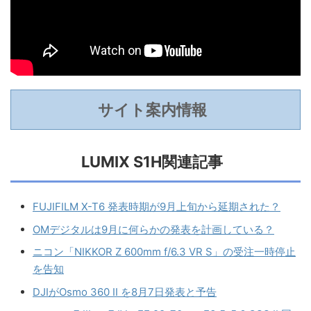
サイト案内情報
LUMIX S1H関連記事
FUJIFILM X-T6 発表時期が9月上旬から延期された？
OMデジタルは9月に何らかの発表を計画している？
ニコン「NIKKOR Z 600mm f/6.3 VR S」の受注一時停止
を告知
DJIがOsmo 360 II を8月7日発表と予告