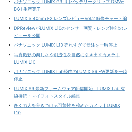
パナソニック LUMIX G9 II用バッテリーグリップ DMW-
BG1 生産完了
LUMIX S 40mm F2 レンズレビューVol.2 解像チャート編
DPReviewがLUMIX L10のセンサー画質・レンズ性能のレ
ビューを公開
パナソニック LUMIX L10 売れすぎて受注を一時停止
写真撮影の楽しさや創造性を自然に引き出すカメラ｜
LUMIX L10
パナソニック LUMIX Lab経由のLUMIX S9 FW更新を一時
停止
LUMIX S9 最新ファームウェア配信開始｜LUMIX Lab 有
線接続・マイフォトスタイル編集
多くの人を惹きつける可能性を秘めたカメラ｜LUMIX
L10