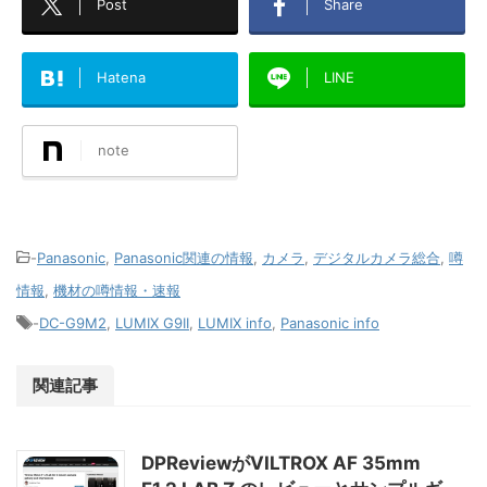
Post
Share
Hatena
LINE
note
-
Panasonic
,
Panasonic関連の情報
,
カメラ
,
デジタルカメラ総合
,
噂
情報
,
機材の噂情報・速報
-
DC-G9M2
,
LUMIX G9II
,
LUMIX info
,
Panasonic info
関連記事
DPReviewがVILTROX AF 35mm