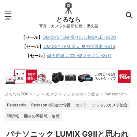
とるなら
写真・カメラの最新情報・備忘録
【
セール
】
OM SYSTEM 掘り出し物SALE -8/20
【
セール
】
OM SSYTEM 楽天 夏の特選市 -8/16
【
セール
】
楽天市場 お買い物マラソン -8/11
とるならTOPページ
>
カメラ
>
デジタルカメラ総合
>
Panasonic
>
Panasonic
Panasonic関連の情報
カメラ
デジタルカメラ総合
噂情報
機材の噂情報・速報
パナソニック LUMIX G9IIと思われ