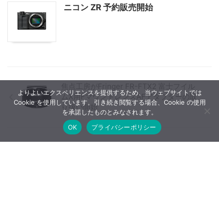
ニコン ZR 予約販売開始
焦点工房がFringer FR-FTX2 富士フイル
よりよいエクスペリエンスを提供するため、当ウェブサイトでは
ムX用FマウントレンズAFアダプターの取
Cookie を使用しています。引き続き閲覧する場合、Cookie の使用
り扱い開始
を承諾したものとみなされます。
OK
プライバシーポリシー
LUMIX G9IIが海外公式ウェブサイトにて
フライング公開
【広告について】当ブログはA8.netやバリューコマースなど
のアフィリエイトサービス、Google AdSenseなどを利用した