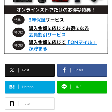
Post
Share
Hatena
LINE
note