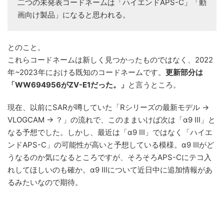
二つの未発表コードネームは「ハイエンドAPS-C」「動
画向け製品」になると思われる。
とのこと。
これらコードネームは新しく見つかったものではなく、2022
年~2023年における既知のコードネームです。
更新部分は
「WW694956がZV-E1だった。」
と言うところ。
現在、以前にSARが噂していた「Rシリーズの最新モデル →
VLOGCAM → ？」の流れで、このままいけば次は「α9 III」と
なる予想でした。しかし、最近は「α9 III」ではなく「ハイエ
ンドAPS-C」の可能性が高いと予想している模様。α9 IIIがど
うなるのか気になるところですが、そろそろAPS-Cにテコ入
れしてほしいのも確か。α9 IIIについて近日中に追加情報があ
るみたいなので期待。