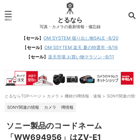
とるなら
写真・カメラの最新情報・備忘録
【
セール
】
OM SYSTEM 掘り出し物SALE -8/20
【
セール
】
OM SSYTEM 楽天 夏の特選市 -8/16
【
セール
】
楽天市場 お買い物マラソン -8/11
とるならTOPページ
>
カメラ
>
機材の噂情報・速報
>
SONY関連の情報
SONY関連の情報
カメラ
噂情報
ソニー製品のコードネーム
「WW694956」はZV-E1