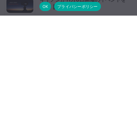
OK
プライバシーポリシー
予告【更新】
富士フイルム XF16-55mmF2.8 R
LM WRの最新ファーム公開停止
OM-D E-M5 Mark IIIはE-M1 IIと同
じ121点像面位相差AF実装のCMOS
センサーを採用する？【噂】
XF23mmF1.4 R LM WR レンズレビューV
ol.5 諸収差編