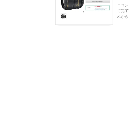
ニコン「
て完了
れから