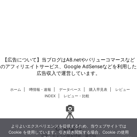
【広告について】当ブログはA8.netやバリューコマースなど
のアフィリエイトサービス、Google AdSenseなどを利用した
広告収入で運営しています。
ホーム
噂情報・速報
データベース
購入早見表
レビュー
INDEX
レビュー・比較
とるなら
よりよいエクスペリエンスを提供するため、当ウェブサイトでは
Cookie を使用しています。引き続き閲覧する場合、Cookie の使用
写真・カメラの最新情報・備忘録