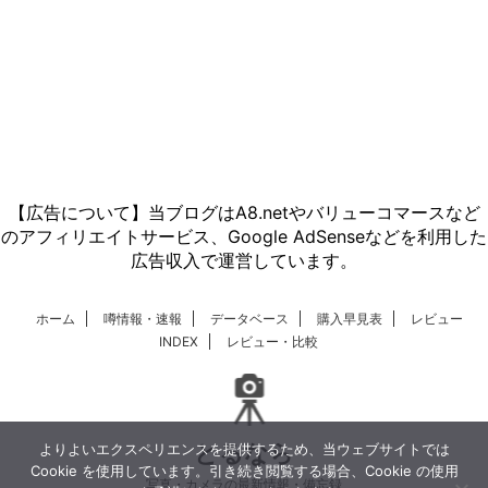
【広告について】当ブログはA8.netやバリューコマースなど
のアフィリエイトサービス、Google AdSenseなどを利用した
広告収入で運営しています。
ホーム
噂情報・速報
データベース
購入早見表
レビュー
INDEX
レビュー・比較
とるなら
よりよいエクスペリエンスを提供するため、当ウェブサイトでは
Cookie を使用しています。引き続き閲覧する場合、Cookie の使用
写真・カメラの最新情報・備忘録