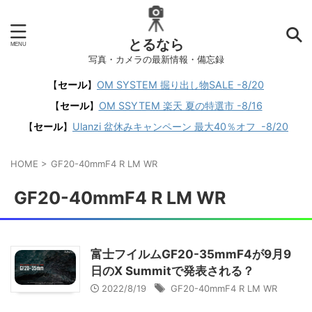
とるなら
写真・カメラの最新情報・備忘録
【
セール
】
OM SYSTEM 掘り出し物SALE -8/20
【
セール
】
OM SSYTEM 楽天 夏の特選市 -8/16
【
セール
】
Ulanzi 盆休みキャンペーン 最大40％オフ -8/20
HOME
>
GF20-40mmF4 R LM WR
GF20-40mmF4 R LM WR
富士フイルムGF20-35mmF4が9月9
日のX Summitで発表される？
2022/8/19
GF20-40mmF4 R LM WR