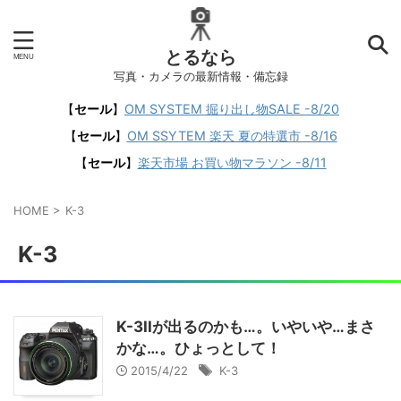
とるなら
写真・カメラの最新情報・備忘録
【
セール
】
OM SYSTEM 掘り出し物SALE -8/20
【
セール
】
OM SSYTEM 楽天 夏の特選市 -8/16
【
セール
】
楽天市場 お買い物マラソン -8/11
HOME
>
K-3
K-3
K-3IIが出るのかも…。いやいや…まさ
かな…。ひょっとして！
2015/4/22
K-3