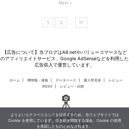
Next »
1
2
…
17
【広告について】当ブログはA8.netやバリューコマースなど
のアフィリエイトサービス、Google AdSenseなどを利用した
広告収入で運営しています。
ホーム
噂情報・速報
データベース
購入早見表
レビュー
INDEX
レビュー・比較
とるなら
よりよいエクスペリエンスを提供するため、当ウェブサイトでは
Cookie を使用しています。引き続き閲覧する場合、Cookie の使用
写真・カメラの最新情報・備忘録
を承諾したものとみなされます。