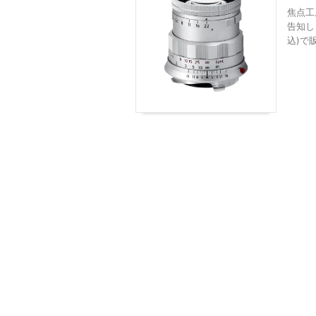
焦点工房
告知し
込)で