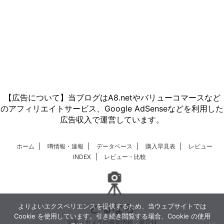
【広告について】当ブログはA8.netやバリューコマースなど
のアフィリエイトサービス、Google AdSenseなどを利用した
広告収入で運営しています。
ホーム
噂情報・速報
データベース
購入早見表
レビュー
INDEX
レビュー・比較
とるなら
よりよいエクスペリエンスを提供するため、当ウェブサイトでは
Cookie を使用しています。引き続き閲覧する場合、Cookie の使用
写真・カメラの最新情報・備忘録