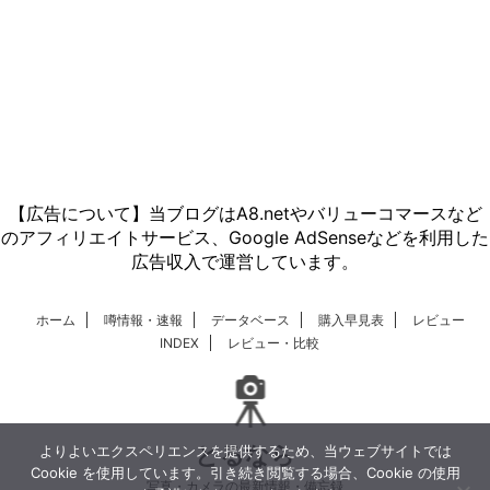
【広告について】当ブログはA8.netやバリューコマースなど
のアフィリエイトサービス、Google AdSenseなどを利用した
広告収入で運営しています。
ホーム
噂情報・速報
データベース
購入早見表
レビュー
INDEX
レビュー・比較
とるなら
よりよいエクスペリエンスを提供するため、当ウェブサイトでは
Cookie を使用しています。引き続き閲覧する場合、Cookie の使用
写真・カメラの最新情報・備忘録