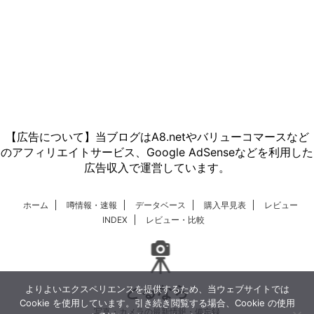
【広告について】当ブログはA8.netやバリューコマースなど
のアフィリエイトサービス、Google AdSenseなどを利用した
広告収入で運営しています。
ホーム
噂情報・速報
データベース
購入早見表
レビュー
INDEX
レビュー・比較
とるなら
よりよいエクスペリエンスを提供するため、当ウェブサイトでは
Cookie を使用しています。引き続き閲覧する場合、Cookie の使用
写真・カメラの最新情報・備忘録