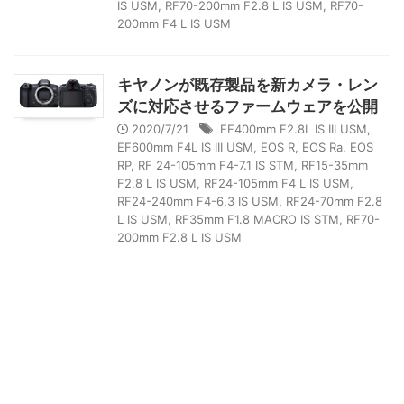
IS USM
,
RF70-200mm F2.8 L IS USM
,
RF70-
200mm F4 L IS USM
キヤノンが既存製品を新カメラ・レン
ズに対応させるファームウェアを公開
2020/7/21
EF400mm F2.8L IS III USM
,
EF600mm F4L IS III USM
,
EOS R
,
EOS Ra
,
EOS
RP
,
RF 24-105mm F4-7.1 IS STM
,
RF15-35mm
F2.8 L IS USM
,
RF24-105mm F4 L IS USM
,
RF24-240mm F4-6.3 IS USM
,
RF24-70mm F2.8
L IS USM
,
RF35mm F1.8 MACRO IS STM
,
RF70-
200mm F2.8 L IS USM