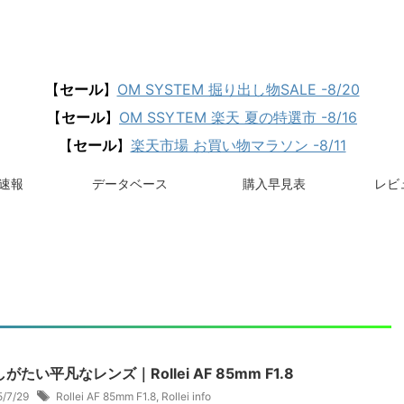
【
セール
】
OM SYSTEM 掘り出し物SALE -8/20
【
セール
】
OM SSYTEM 楽天 夏の特選市 -8/16
【
セール
】
楽天市場 お買い物マラソン -8/11
速報
データベース
購入早見表
レビュ
がたい平凡なレンズ｜Rollei AF 85mm F1.8
5/7/29
Rollei AF 85mm F1.8
,
Rollei info