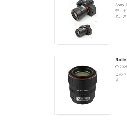
Sony
帯・中
及。さ
Roll
202
このペー
す。