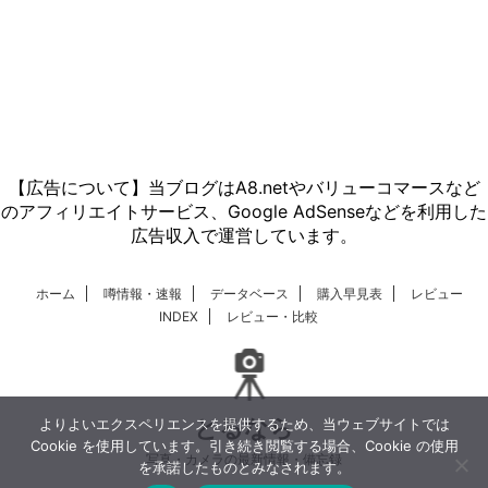
【広告について】当ブログはA8.netやバリューコマースなど
のアフィリエイトサービス、Google AdSenseなどを利用した
広告収入で運営しています。
ホーム
噂情報・速報
データベース
購入早見表
レビュー
INDEX
レビュー・比較
とるなら
よりよいエクスペリエンスを提供するため、当ウェブサイトでは
Cookie を使用しています。引き続き閲覧する場合、Cookie の使用
写真・カメラの最新情報・備忘録
を承諾したものとみなされます。