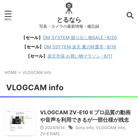
とるなら
写真・カメラの最新情報・備忘録
【
セール
】
OM SYSTEM 掘り出し物SALE -8/20
【
セール
】
OM SSYTEM 楽天 夏の特選市 -8/16
【
セール
】
楽天市場 お買い物マラソン -8/11
HOME
>
VLOGCAM info
VLOGCAM info
VLOGCAM ZV-E10 II プロ品質の動画
や音声を利用できるが一部仕様が残念
2024/8/14
Sony info
,
VLOGCAM info
,
ZV-E10M2