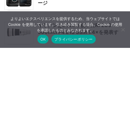
ージ
よりよいエクスペリエンスを提供するため、当ウェブサイトでは
Cookie を使用しています。引き続き閲覧する場合、Cookie の使用
キヤノンは2023年後半にRF200-
を承諾したものとみなされます。
500mm F4 L IS USM 1.4×を発表す
る？
OK
プライバシーポリシー
ライカ SL3 Reporter 正式発表
DPReviewが28-105mm F2.8 DG
DNのサンプルギャラリーを公開