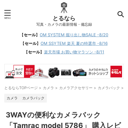
とるなら
写真・カメラの最新情報・備忘録
【
セール
】
OM SYSTEM 掘り出し物SALE -8/20
【
セール
】
OM SSYTEM 楽天 夏の特選市 -8/16
【
セール
】
楽天市場 お買い物マラソン -8/11
とるならTOPページ
>
カメラ
>
カメラアクセサリー
>
カメラバック
>
カメラ
カメラバック
3WAYの便利なカメラバック
「Tamrac model 5786」 購入レビ