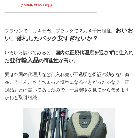
(2015/9/23 00:23時点)
おいお
ブラウンで１万４千円、ブラックで２万４千円程度。
い、落札したバック安すぎないか？
正規代理店を通さずに仕入れ
いろいろ調べてみると
、国内の
並行輸入品
た
の可能性が高い
。
要は外国の代理店など仕入れ先が不透明な保証の効かない商
品。うーん、もうちょっと慎重になるべきだったかな？「正
規品」とは書いてあったので、一度現物を見てから考えます
かねと取引継続。