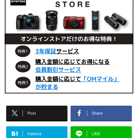
Post
Share
Hatena
LINE