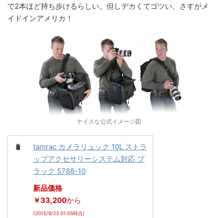
で2本ほど持ち歩けるらしい。但しデカくてゴツい、さすがメ
イドインアメリカ！
ナイスな公式イメージ図
tamrac カメラリュック 10L ストラ
ップアクセサリーシステム対応 ブ
ラック 5788-10
新品価格
￥33,200
から
(2015/9/23 01:05時点)