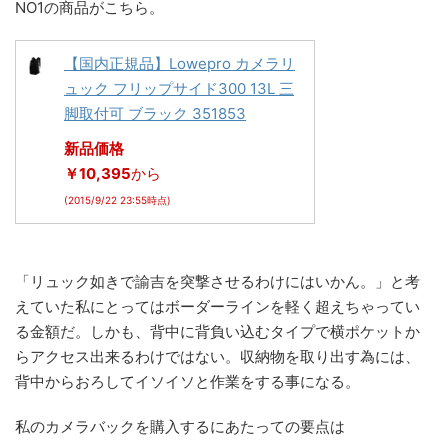
NO1の商品がこちら。
【国内正規品】Lowepro カメラリ
ュック フリップサイド300 13L 三
脚取付可 ブラック 351853
新品価格
￥10,395
から
(2015/9/22 23:55時点)
「リュック如きで諭吉を突撃させるわけにはいかん。」と考
えていた私にとってはボーダーラインを軽く超えちゃってい
る金額だ。しかも、背中に背負い込むタイプで横ポケットか
らアクセス出来るわけではない。収納物を取り出す為には、
背中からおろしてイソイソと作業をする事になる。
私のカメラバックを購入するにあたっての要点は