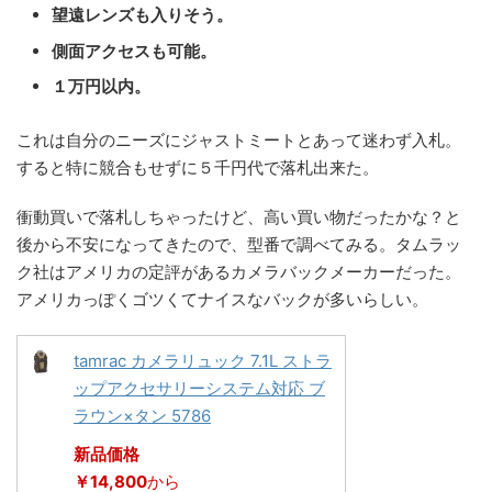
望遠レンズも入りそう。
側面アクセスも可能。
１万円以内。
これは自分のニーズにジャストミートとあって迷わず入札。
すると特に競合もせずに５千円代で落札出来た。
衝動買いで落札しちゃったけど、高い買い物だったかな？と
後から不安になってきたので、型番で調べてみる。タムラッ
ク社はアメリカの定評があるカメラバックメーカーだった。
アメリカっぽくゴツくてナイスなバックが多いらしい。
tamrac カメラリュック 7.1L ストラ
ップアクセサリーシステム対応 ブ
ラウン×タン 5786
新品価格
￥14,800
から