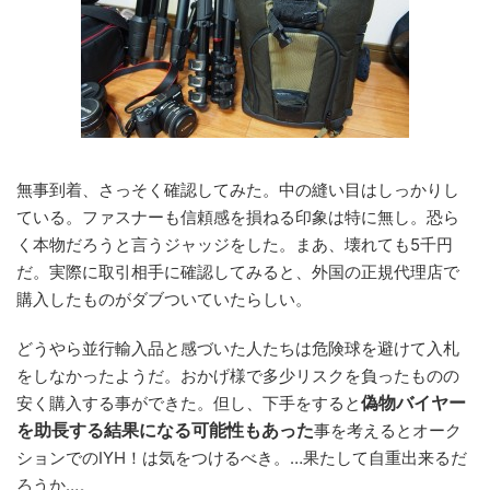
無事到着、さっそく確認してみた。中の縫い目はしっかりし
ている。ファスナーも信頼感を損ねる印象は特に無し。恐ら
く本物だろうと言うジャッジをした。まあ、壊れても5千円
だ。実際に取引相手に確認してみると、外国の正規代理店で
購入したものがダブついていたらしい。
どうやら並行輸入品と感づいた人たちは危険球を避けて入札
をしなかったようだ。おかげ様で多少リスクを負ったものの
偽物バイヤー
安く購入する事ができた。但し、下手をすると
を助長する結果になる可能性もあった
事を考えるとオーク
ションでのIYH！は気をつけるべき。…果たして自重出来るだ
ろうか…。