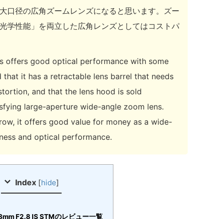
大口径の広角ズームレンズになると思います。ズー
光学性能」を両立した広角レンズとしてはコストパ
ns offers good optical performance with some
that it has a retractable lens barrel that needs
tortion, and that the lens hood is sold
tisfying large-aperture wide-angle zoom lens.
row, it offers good value for money as a wide-
tness and optical performance.
Index
[
hide
]
28mm F2.8 IS STMのレビュー一覧