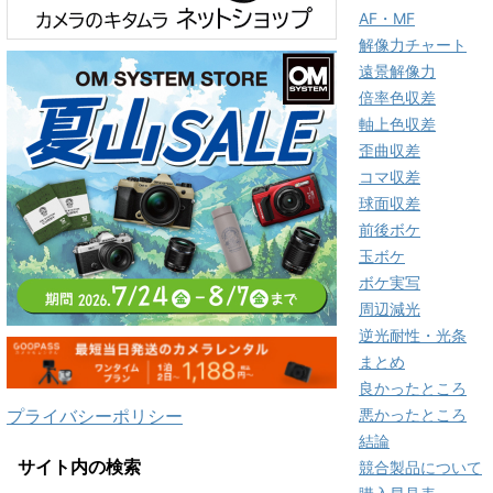
AF・MF
解像力チャート
遠景解像力
倍率色収差
軸上色収差
歪曲収差
コマ収差
球面収差
前後ボケ
玉ボケ
ボケ実写
周辺減光
逆光耐性・光条
まとめ
良かったところ
プライバシーポリシー
悪かったところ
結論
サイト内の検索
競合製品について