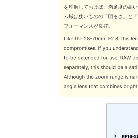
を理解しておけば、満足度の高い
ム域は狭いものの「明るさ」と「
フォーマンスが良好。
Like the 28-70mm F2.8, this le
compromises. If you understand 
to be extended for use, RAW dis
separately, this should be a sa
Although the zoom range is nar
angle lens that combines brigh
RF16-