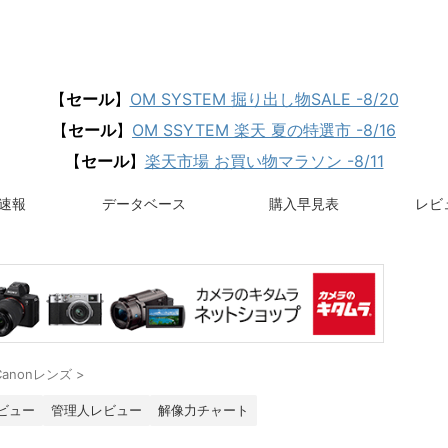
【
セール
】
OM SYSTEM 掘り出し物SALE -8/20
【
セール
】
OM SSYTEM 楽天 夏の特選市 -8/16
【
セール
】
楽天市場 お買い物マラソン -8/11
速報
データベース
購入早見表
レビュ
Canonレンズ
>
ビュー
管理人レビュー
解像力チャート