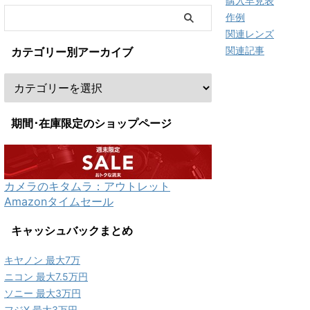
購入早見表
作例
関連レンズ
関連記事
カテゴリー別アーカイブ
期間･在庫限定のショップページ
カメラのキタムラ：アウトレット
Amazonタイムセール
キャッシュバックまとめ
キヤノン 最大7万
ニコン 最大7.5万円
ソニー 最大3万円
フジX 最大3万円