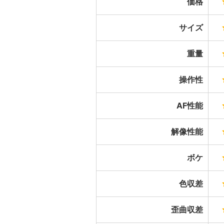
価格
サイズ
重量
操作性
AF性能
解像性能
ボケ
色収差
歪曲収差