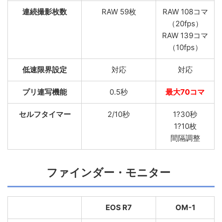
連続撮影枚数
RAW 59枚
RAW 108コマ
（20fps）
RAW 139コマ
（10fps）
低速限界設定
対応
対応
プリ連写機能
0.5秒
最大70コマ
セルフタイマー
2/10秒
1?30秒
1?10枚
間隔調整
ファインダー・モニター
EOS R7
OM-1