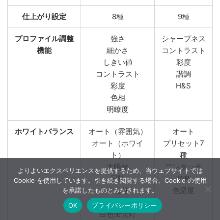
仕上がり設定
8種
9種
プロファイル調整
強さ
シャープネス
機能
細かさ
コントラスト
しきい値
彩度
コントラスト
諧調
彩度
H&S
色相
明瞭度
ホワイトバランス
オート（雰囲気）
オート
オート（ホワイ
プリセット7
ト）
種
太陽光
ワンタッチ
よりよいエクスペリエンスを提供するため、当ウェブサイトでは
日陰
WB
Cookie を使用しています。引き続き閲覧する場合、Cookie の使用
くもり
色温度
を承諾したものとみなされます。
白熱電球
OK
プライバシーポリシー
白色蛍光灯