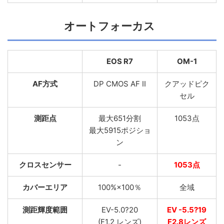
オートフォーカス
EOS R7
OM-1
AF方式
DP CMOS AF II
クアッドピク
セル
測距点
最大651分割
1053点
最大5915ポジショ
ン
クロスセンサー
-
1053点
カバーエリア
100%×100％
全域
測距輝度範囲
EV-5.0?20
EV -5.5?19
(F1.2 レンズ)
F2.8レンズ