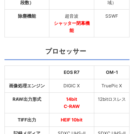
段数）
域）
除塵機能
超音波
SSWF
シャッター閉幕機
能
プロセッサー
EOS R7
OM-1
画像処理エンジン
DIGIC X
TruePic X
RAW出力形式
14bit
12bitロスレス
C-RAW
TIFF出力
HEIF 10bit
記録メディア
SDXC UHS-II
SDXC UHS-II