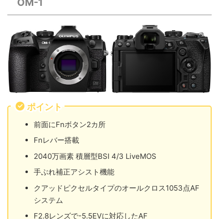
OM-1
ポイント
前面にFnボタン2カ所
Fnレバー搭載
2040万画素 積層型BSI 4/3 LiveMOS
手ぶれ補正アシスト機能
クアッドピクセルタイプのオールクロス1053点AF
システム
F2.8レンズで-5.5EVに対応したAF