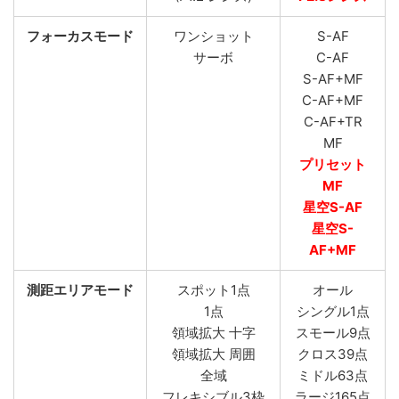
フォーカスモード
ワンショット
S-AF
サーボ
C-AF
S-AF+MF
C-AF+MF
C-AF+TR
MF
プリセット
MF
星空S-AF
星空S-
AF+MF
測距エリアモード
スポット1点
オール
1点
シングル1点
領域拡大 十字
スモール9点
領域拡大 周囲
クロス39点
全域
ミドル63点
フレキシブル3枠
ラージ165点