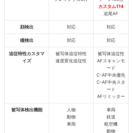
カスタム1?4
追尾AF
顔検出
対応
対応
瞳検出
対応
対応
追従特性カスタマ
被写体追従特性
被写体追従性
イズ
速度変化追従性
AFスキャンモ
ード
C-AF中央優先
C-AF中央スタ
ート
AFリミッター
被写体検出機能
人物
車両
動物
鉄道
車両
航空機
動物