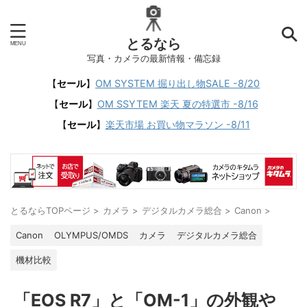
とるなら
写真・カメラの最新情報・備忘録
【
セール
】
OM SYSTEM 掘り出し物SALE -8/20
【
セール
】
OM SSYTEM 楽天 夏の特選市 -8/16
【
セール
】
楽天市場 お買い物マラソン -8/11
とるならTOPページ
>
カメラ
>
デジタルカメラ総合
>
Canon
>
Canon
OLYMPUS/OMDS
カメラ
デジタルカメラ総合
機材比較
「EOS R7」と「OM-1」の外観や