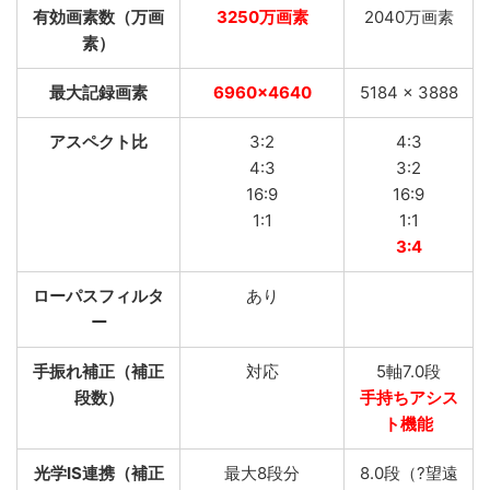
有効画素数（万画
3250万画素
2040万画素
素）
最大記録画素
6960×4640
5184 x 3888
アスペクト比
3:2
4:3
4:3
3:2
16:9
16:9
1:1
1:1
3:4
ローパスフィルタ
あり
ー
手振れ補正（補正
対応
5軸7.0段
段数）
手持ちアシス
ト機能
光学IS連携（補正
最大8段分
8.0段（?望遠