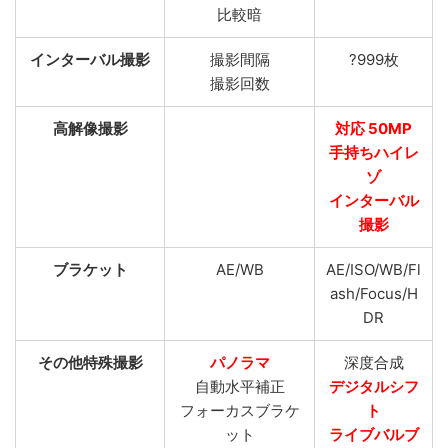
比較暗
インターバル撮影
撮影間隔
?999枚
撮影回数
高解像撮影
対応 50MP
手持ちハイレ
ゾ
インターバル
撮影
ブラケット
AE/WB
AE/ISO/WB/Fl
ash/Focus/H
DR
その他特殊撮影
パノラマ
深度合成
自動水平補正
デジタルシフ
フォーカスブラケ
ト
ット
ライブバルブ