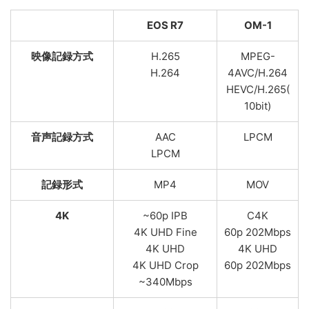
EOS R7
OM-1
映像記録方式
H.265
MPEG-
H.264
4AVC/H.264
HEVC/H.265(
10bit)
音声記録方式
AAC
LPCM
LPCM
記録形式
MP4
MOV
4K
~60p IPB
C4K
4K UHD Fine
60p 202Mbps
4K UHD
4K UHD
4K UHD Crop
60p 202Mbps
~340Mbps