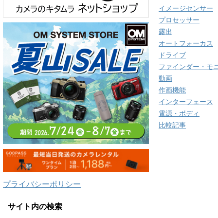
イメージセンサー
プロセッサー
露出
オートフォーカス
ドライブ
ファインダー・モ
動画
作画機能
インターフェース
電源・ボディ
比較記事
プライバシーポリシー
サイト内の検索