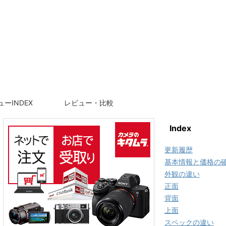
ーINDEX
レビュー・比較
Index
更新履歴
基本情報と価格の
外観の違い
正面
背面
上面
スペックの違い