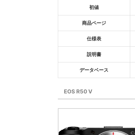
初値
商品ページ
仕様表
説明書
データベース
EOS R50 V