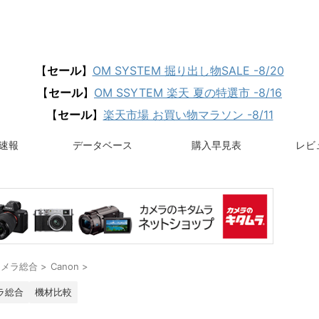
【
セール
】
OM SYSTEM 掘り出し物SALE -8/20
【
セール
】
OM SSYTEM 楽天 夏の特選市 -8/16
【
セール
】
楽天市場 お買い物マラソン -8/11
速報
データベース
購入早見表
レビュ
カメラ総合
>
Canon
>
ラ総合
機材比較