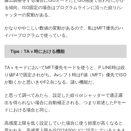
露出調整をする場合にISOオートだとISO感度で合わせにかか
る傾向。ISO固定の場合はプログラムラインに沿った絞り/シ
ャッターの変動がある。
かなりややこしい数値の変動があるので、私はMFT優先のハ
イパープログラムで使っている。
Tips：TAｖ時における機能
TAｖモードにおいてMFT優先モードを使うと、P LINE時は絞
り値F4で固定されがち。Avシフト時はF値（MFT）優先でISO
が動くかと思いきやF2.8になる。謎い機能だ。
と思って調べてみたら、設定した絞りorシャッターで適正露
出を得られない場合に自動補正される。つまり前述したPモー
ドにおける場合と同じ。
高感度上限を低く設定していた場合に使う頻度が高くなると
思われる。高感度上限をISO12400などに設定しているとあま