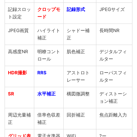
記録スロッ
クロップモ
記録形式
JPEGサイズ
ト設定
ード
JPEG画質
ハイライト
シャドー補
長時間NR
補正
正
高感度NR
明瞭コント
肌色補正
デジタルフィ
ロール
ルター
HDR撮影
RRS
アストロト
ローパスフィ
レーサー
ルター
SR
水平補正
構図微調整
ディストーシ
ョン補正
周辺光量補
倍率色収差
回折補正
焦点距離入力
正
補正
グリッド表
電子水準器
WiFi
?ー