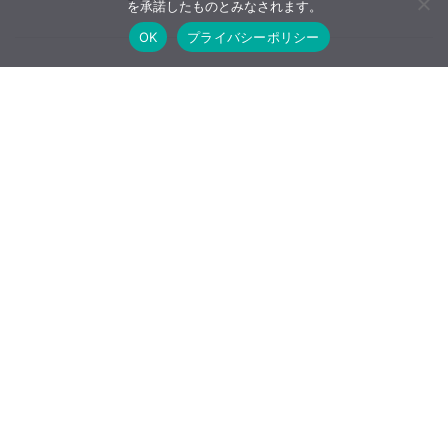
を承諾したものとみなされます。
OK
プライバシーポリシー
【レンズレビュー】smc PENTAX-FA35m
m F2AL / PENTAX K-1
【広告について】当ブログはA8.netやバリューコマースなど
のアフィリエイトサービス、Google AdSenseなどを利用した
広告収入で運営しています。
ホーム
噂情報・速報
データベース
購入早見表
レビュー
INDEX
レビュー・比較
とるなら
写真・カメラの最新情報・備忘録