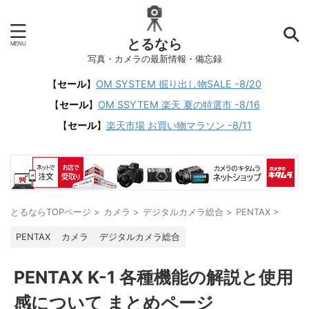
とるなら
写真・カメラの最新情報・備忘録
【
セール
】
OM SYSTEM 掘り出し物SALE -8/20
【
セール
】
OM SSYTEM 楽天 夏の特選市 -8/16
【
セール
】
楽天市場 お買い物マラソン -8/11
とるならTOPページ
>
カメラ
>
デジタルカメラ総合
>
PENTAX
>
PENTAX
カメラ
デジタルカメラ総合
PENTAX K-1 各種機能の解説と使用
感について まとめページ