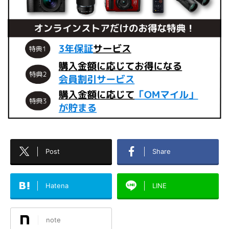
Post
Share
Hatena
LINE
note