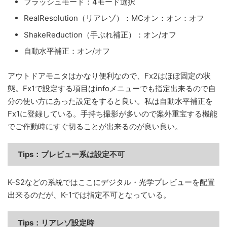
フラッシュモード：4モード選択
RealResolution（リアレゾ）：MCオン：オン：オフ
ShakeReduction（手ぶれ補正）：オン/オフ
自動水平補正：オン/オフ
アウトドアモニタはかなり便利なので、Fx2はほぼ固定の状
態。Fx1で設定する項目はinfoメニューでも指定出来るので自
分の使い方にあった設定をすると良い。私は自動水平補正を
Fx1に登録している。手持ち撮影が多いので案外重宝する機能
でご作動時にすぐ切ることが出来るのが良い良い。
Tips：
プレビュー系は設定不可
K-S2などの系統ではここにデジタル・光学プレビューを配置
出来るのだが、K-1では指定不可となっている。
Tips：リアレゾ設定時