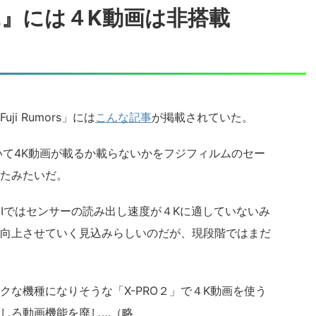
-PRO2』には４K動画は非搭載
i Rumors」には
こんな記事
が掲載されていた。
ついて4K動画が載るか載らないかをフジフィルムのセー
たみたいだ。
s IIではセンサーの読み出し速度が４Kに適していないみ
向上させていく見込みらしいのだが、現段階ではまだ
クな機種になりそうな「X-PRO２」で４K動画を使う
しろ動画機能を廃し…（略