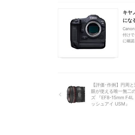
キヤ
にな
Can
付けで
に確認し
【評価･作例】円周と
眼が使える唯一無二
ズ 『EF8-15mm F4
ッシュアイ USM』