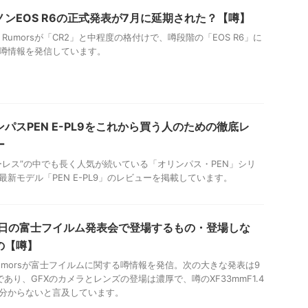
ノンEOS R6の正式発表が7月に延期された？【噂】
on Rumorsが「CR2」と中程度の格付けで、噂段階の「EOS R6」に
噂情報を発信しています。
ンパスPEN E-PL9をこれから買う人のための徹底レ
ー
ーレス”の中でも長く人気が続いている「オリンパス・PEN」シリ
最新モデル「PEN E-PL9」のレビューを掲載しています。
2日の富士フイルム発表会で登場するもの・登場しな
の【噂】
i Rumorsが富士フイルムに関する噂情報を発信。次の大きな発表は9
であり、GFXのカメラとレンズの登場は濃厚で、噂のXF33mmF1.4
分からないと言及しています。