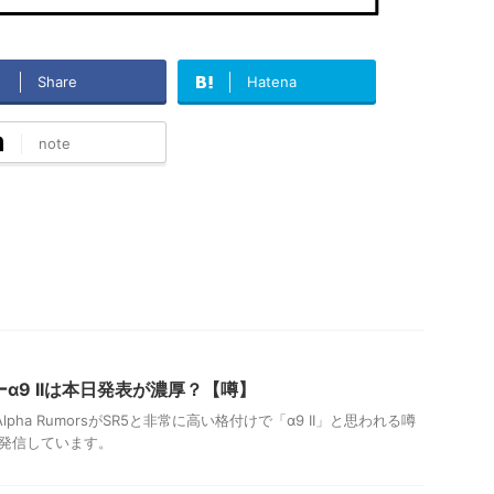
Share
Hatena
note
α9 IIは本日発表が濃厚？【噂】
 Alpha RumorsがSR5と非常に高い格付けで「α9 II」と思われる噂
発信しています。