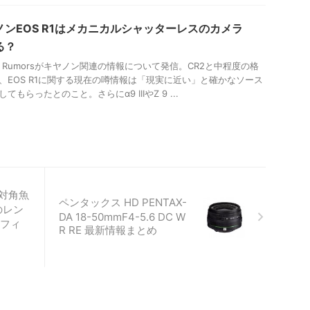
ノンEOS R1はメカニカルシャッターレスのカメラ
る？
on Rumorsがキヤノン関連の情報について発信。CR2と中程度の格
、EOS R1に関する現在の噂情報は「現実に近い」と確かなソース
てもらったとのこと。さらにα9 IIIやZ 9 ...
対角魚
ペンタックス HD PENTAX-
のレン
DA 18-50mmF4-5.6 DC W
L フィ
R RE 最新情報まとめ