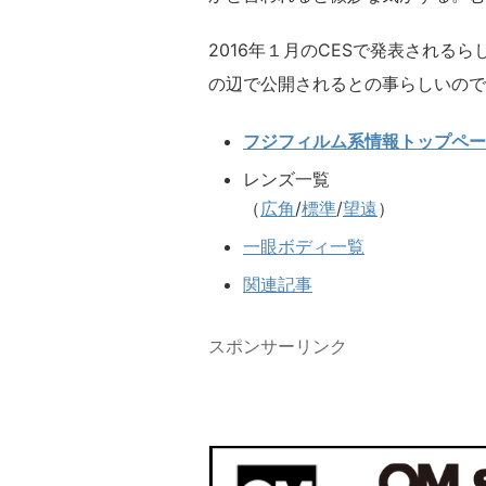
2016年１月のCESで発表される
の辺で公開されるとの事らしいので
フジフィルム系情報トップペー
レンズ一覧
（
広角
/
標準
/
望遠
）
一眼ボディ一覧
関連記事
スポンサーリンク