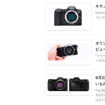
キヤ
Can
ついて
オリ
ビュ
”ミラ
ーズの
9月
いも
Fuj
月2日
はまだ