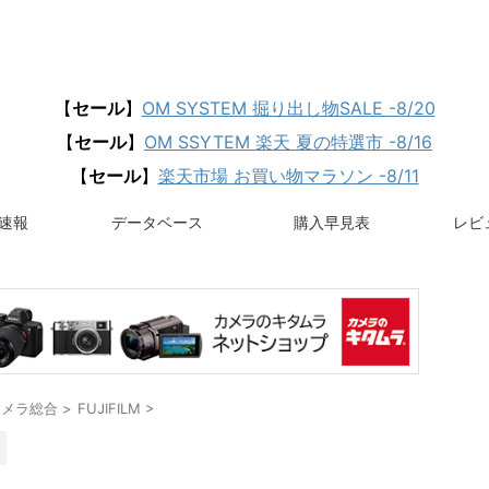
【
セール
】
OM SYSTEM 掘り出し物SALE -8/20
【
セール
】
OM SSYTEM 楽天 夏の特選市 -8/16
【
セール
】
楽天市場 お買い物マラソン -8/11
速報
データベース
購入早見表
レビュ
カメラ総合
>
FUJIFILM
>