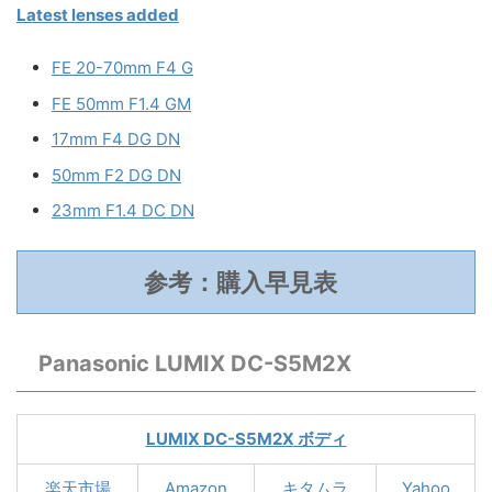
Latest lenses added
FE 20-70mm F4 G
FE 50mm F1.4 GM
17mm F4 DG DN
50mm F2 DG DN
23mm F1.4 DC DN
参考：購入早見表
Panasonic LUMIX DC-S5M2X
LUMIX DC-S5M2X
ボディ
楽天市場
Amazon
キタムラ
Yahoo