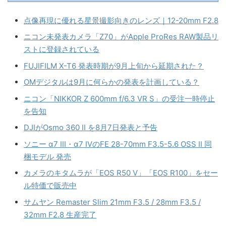
点像再現に優れる星景撮影向きのレンズ｜12-20mm F2.8
ニコン未発表カメラ「Z70」がApple ProRes RAW製品リ
ストに登録されている
FUJIFILM X-T6 発表時期が9月上旬から延期された？
OMデジタルは9月に何らかの発表を計画している？
ニコン「NIKKOR Z 600mm f/6.3 VR S」の受注一時停止
を告知
DJIがOsmo 360 II を8月7日発表と予告
ソニー α7 III・α7 IVのFE 28-70mm F3.5-5.6 OSS II 同
梱モデル 発売
カメラのキタムラが「EOS R50 V」「EOS R100」をセー
ル特価で販売中
サムヤン Remaster Slim 21mm F3.5 / 28mm F3.5 /
32mm F2.8 生産完了