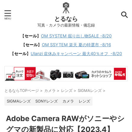
とるなら
写真・カメラの最新情報・備忘録
【
セール
】
OM SYSTEM 掘り出し物SALE -8/20
【
セール
】
OM SSYTEM 楽天 夏の特選市 -8/16
【
セール
】
Ulanzi 盆休みキャンペーン 最大40％オフ -8/20
とるならTOPページ
>
カメラ
>
レンズ
>
SIGMAレンズ
>
SIGMAレンズ
SONYレンズ
カメラ
レンズ
Adobe Camera RAWがソニーやシ
グマの新製品に対応【2023.4】