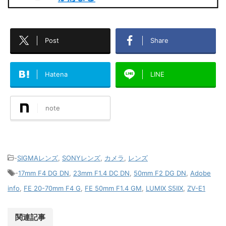
Post
Share
Hatena
LINE
note
-
SIGMAレンズ
,
SONYレンズ
,
カメラ
,
レンズ
-
17mm F4 DG DN
,
23mm F1.4 DC DN
,
50mm F2 DG DN
,
Adobe
info
,
FE 20-70mm F4 G
,
FE 50mm F1.4 GM
,
LUMIX S5IIX
,
ZV-E1
関連記事