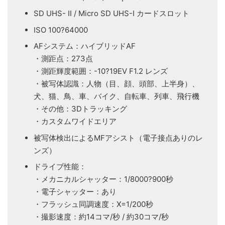
SD UHS- II / Micro SD UHS-I カードスロット
ISO 100?64000
AFシステム：ハイブリッドAF
・測距点：273点
・測距輝度範囲：-10?19EV F1.2 レンズ
・被写体認識：人物（目、顔、頭部、上半身）、
犬、猫、鳥、車、バイク、自転車、列車、飛行機
・その他：3Dトラッキング
・カスタムワイドエリア
被写体検出によるMFアシスト（電子接点ありのレ
ンズ）
ドライブ性能：
・メカニカルシャッター：1/8000?900秒
・電子シャッター：あり
・フラッシュ同調速度：X=1/200秒
・撮影速度：約14コマ/秒 / 約30コマ/秒