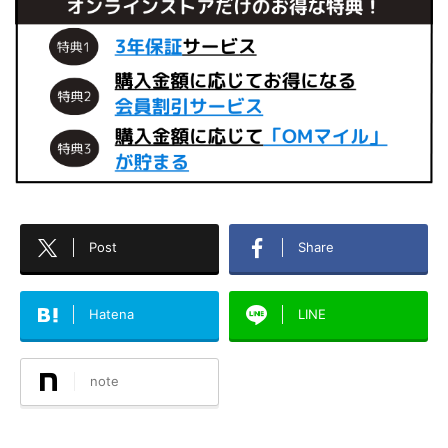
Post
Share
Hatena
LINE
note