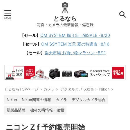
とるなら
写真・カメラの最新情報・備忘録
【
セール
】
OM SYSTEM 掘り出し物SALE -8/20
【
セール
】
OM SSYTEM 楽天 夏の特選市 -8/16
【
セール
】
楽天市場 お買い物マラソン -8/11
とるならTOPページ
>
カメラ
>
デジタルカメラ総合
>
Nikon
>
Nikon
Nikon関連の情報
カメラ
デジタルカメラ総合
新製品情報
機材の噂情報・速報
ニコン Z f 予約販売開始