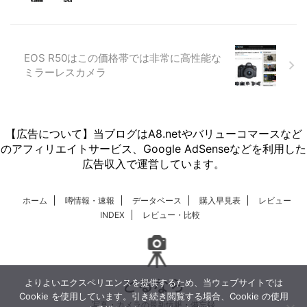
EOS R50はこの価格帯では非常に高性能な
ミラーレスカメラ
【広告について】当ブログはA8.netやバリューコマースなど
のアフィリエイトサービス、Google AdSenseなどを利用した
広告収入で運営しています。
ホーム
噂情報・速報
データベース
購入早見表
レビュー
INDEX
レビュー・比較
とるなら
よりよいエクスペリエンスを提供するため、当ウェブサイトでは
Cookie を使用しています。引き続き閲覧する場合、Cookie の使用
写真・カメラの最新情報・備忘録