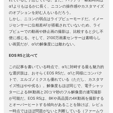
α1よりもはるかに長く、ニコンの操作感やカスタマイズ
のオプションを好む人もいるだろう。
しかし、ニコンの弱点はライブビューモードだ。イメー
ジセンサーに位相差AFが搭載されていないため、ライ
ブビューでの動画や静止画の撮影は、比較すると少し不
便に感じる。そして、2100万画素センサーは素晴らし
い画質だが、α1の解像度には敵わない。
EOS R5と比べて
この記事を書いている時点で、α1に対峙する最も魅力的
な選択肢は、おそらくEOS R5だ。α1と同様にコンパク
トで、エルゴノミクスも優れている（ただし、カスタマ
イズ性はやや劣る）。解像度もほぼ同じで、電子シャッ
ターによる8K動画と20コマ秒のフル解像度の連写撮影
が可能だ。EOS R5は、8Kや高品質の4K動画を撮影する
とオーバーヒートする傾向があることを除けば、レビュ
ー時点ではほぼ問題がないと判断している（ファームウ