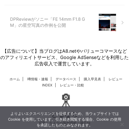
DPReviewがソニー「FE 14mm F1.8 G
M」の星空写真の作例を公開
【広告について】当ブログはA8.netやバリューコマースなど
のアフィリエイトサービス、Google AdSenseなどを利用した
広告収入で運営しています。
ホーム
噂情報・速報
データベース
購入早見表
レビュー
INDEX
レビュー・比較
とるなら
よりよいエクスペリエンスを提供するため、当ウェブサイトでは
Cookie を使用しています。引き続き閲覧する場合、Cookie の使用
写真・カメラの最新情報・備忘録
を承諾したものとみなされます。