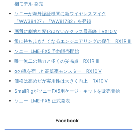
梱モデル 発売
ソニーが海外認証機関に新ワイヤレスマイク
「WW38427」「WW81782」を登録
画質に劇的な変化はないがクラス最高峰｜RX10 V
常に持ち歩きたくなるエンジニアリングの傑作｜RX1R III
ソニー ILME-FX5 予約販売開始
唯一無二の魅力と多くの妥協点｜RX1R III
αの魂を宿した高倍率モンスター｜RX10 V
価格は高めだが実用性は大きく向上｜RX10 V
SmallRIgがソニーFX5用ケージ・キットを販売開始
ソニー ILME-FX5 正式発表
Facebook