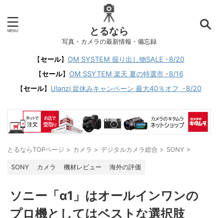
とるなら
写真・カメラの最新情報・備忘録
【
セール
】
OM SYSTEM 掘り出し物SALE -8/20
【
セール
】
OM SSYTEM 楽天 夏の特選市 -8/16
【
セール
】
Ulanzi 盆休みキャンペーン 最大40％オフ -8/20
とるならTOPページ
>
カメラ
>
デジタルカメラ総合
>
SONY
>
SONY
カメラ
機材レビュー
海外の評価
ソニー「α1」はオールインワンの
プロ機としてはベストな選択肢