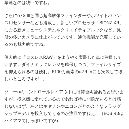
幕速なのは凄いですね。
さらにα7S IIIと同じ超高解像ファインダーやホワイトバラン
ス用センサーなども搭載し、新しいプロセッサ「BIONZ XR」
による新メニューシステムやクリエイティブルックなど、見
所の多いカメラに仕上がっています。通信機能が充実してい
るのも魅力的ですね。
個人的に「ロスレスRAW」をようやく実装した点に注目して
います。ダイナミックレンジを確保しつつ、ファイルサイズ
を抑えられるのは便利。6100万画素のα7R IVにも実装してほ
しいところですが…。
ソニーαのコントロールレイアウトには賛否両論あると思いま
すが、従来機に慣れているのであれば特に問題があるとは感
じないはず。あとはキヤノンやニコンがどのようなフラッグ
シップモデルを投入してくるのか注目ですねえ。（EOS R3は
ハイアマ向けっぽいですが）