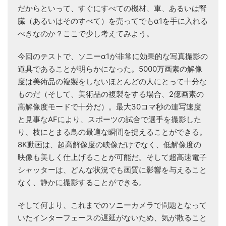
だからといって、すぐにすべての機材、車、あるいは腎
臓（あるいはそのすべて）を売ってでもα1を手に入れる
べきなのか？ここで少し考えてみよう。
今回のテストで、ソニーα1が非常に効果的な写真撮影の
道具であることが明らかになった。5000万画素の解像
度は美術品の複製をしないほとんどの人にとって十分な
ものだ（そして、美術品の複製をする場合、2億画素の
高解像度モードで十分だ）。最大30コマ秒の連写速度
と見事なAFにより、スポーツの試合で選手を撮影した
り、枝にとまる鳥の最適な瞬間を捉えることができる。
8K動画は、超高解像度の映像だけでなく、低解像度の
映像も美しく仕上げることが可能だ。そして超高速電子
シャッターは、どんな状況でも画質に影響を与えること
なく、静かに撮影することができる。
そして何より、これまでのソニーカメラで問題となって
いたインターフェースの遅延がないため、気が散ること