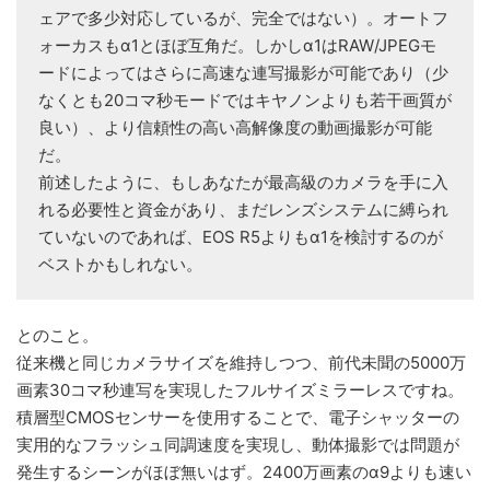
ェアで多少対応しているが、完全ではない）。オートフ
ォーカスもα1とほぼ互角だ。しかしα1はRAW/JPEGモ
ードによってはさらに高速な連写撮影が可能であり（少
なくとも20コマ秒モードではキヤノンよりも若干画質が
良い）、より信頼性の高い高解像度の動画撮影が可能
だ。
前述したように、もしあなたが最高級のカメラを手に入
れる必要性と資金があり、まだレンズシステムに縛られ
ていないのであれば、EOS R5よりもα1を検討するのが
ベストかもしれない。
とのこと。
従来機と同じカメラサイズを維持しつつ、前代未聞の5000万
画素30コマ秒連写を実現したフルサイズミラーレスですね。
積層型CMOSセンサーを使用することで、電子シャッターの
実用的なフラッシュ同調速度を実現し、動体撮影では問題が
発生するシーンがほぼ無いはず。2400万画素のα9よりも速い