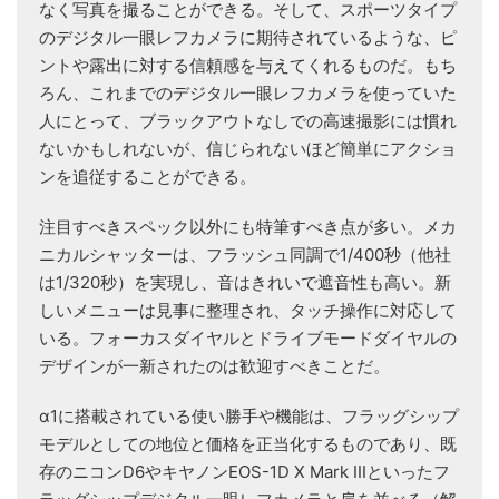
なく写真を撮ることができる。そして、スポーツタイプ
のデジタル一眼レフカメラに期待されているような、ピ
ントや露出に対する信頼感を与えてくれるものだ。もち
ろん、これまでのデジタル一眼レフカメラを使っていた
人にとって、ブラックアウトなしでの高速撮影には慣れ
ないかもしれないが、信じられないほど簡単にアクショ
ンを追従することができる。
注目すべきスペック以外にも特筆すべき点が多い。メカ
ニカルシャッターは、フラッシュ同調で1/400秒（他社
は1/320秒）を実現し、音はきれいで遮音性も高い。新
しいメニューは見事に整理され、タッチ操作に対応して
いる。フォーカスダイヤルとドライブモードダイヤルの
デザインが一新されたのは歓迎すべきことだ。
α1に搭載されている使い勝手や機能は、フラッグシップ
モデルとしての地位と価格を正当化するものであり、既
存のニコンD6やキヤノンEOS-1D X Mark IIIといったフ