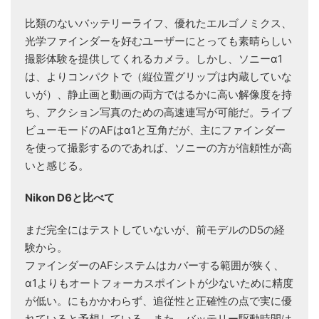
比類のないバッテリーライフ、優れたエルゴノミクス、
光学ファインダーを好むユーザーにとっても素晴らしい
撮影体験を提供してくれるカメラ。しかし、ソニーα1
は、よりコンパクトで（縦位置グリップは内蔵していな
いが）、静止画と動画の両方ではるかに高い解像度を持
ち、アクション写真のための高速連写が可能だ。ライブ
ビューモードのAFはα1と互角だが、主にファインダー
を使って撮影するのであれば、ソニーの方が信頼性が高
いと感じる。
Nikon D6と比べて
まだ完全にはテストしていないが、前モデルのD5の経
験から。
ファインダーのAFシステムはカバーする範囲が狭く、
α1よりもオートフォーカスポイントが少ないために精度
が低い。にもかかわらず、追従性と正確性の点で実に優
れていると予想している。また、バッテリー駆動時間は