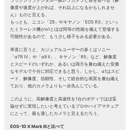
ラッグシップデジタル一眼レフカメラと肩を並べる（解
像度や速度が上がれば、それ以上になるかもしれませ
ん）ものと言える。
もっとも、ニコン「Z9」やキヤノン「EOS R3」といっ
たミラーレス機がα1とほぼ同等の性能を備えて登場する
可能性があるので、もう少し様子をみる必要がある。
率直に言うと、カジュアルユーザーの多くはソニー
「α7R IV」や「α9 II」、キヤノン「R5」など、解像度
とスピードのいずれか、あるいは両方を兼ね備えた安価
なモデルで十分に対応できると思う。しかし、α1はスピ
ード、解像度、信頼性、そして総合的な画質を兼ね備え
ており、他のカメラよりも一歩先んじている。
このように、高解像度と高速性を1台のボディでほぼ妥
協せずに実現したいと考えているプロやハイアマチュア
にとって、最も適したカメラと言えるだろう。
EOS-1D X Mark IIIと比べて