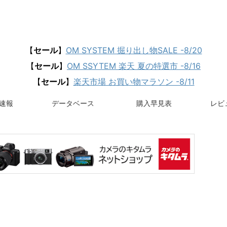
【
セール
】
OM SYSTEM 掘り出し物SALE -8/20
【
セール
】
OM SSYTEM 楽天 夏の特選市 -8/16
【
セール
】
楽天市場 お買い物マラソン -8/11
速報
データベース
購入早見表
レビュ