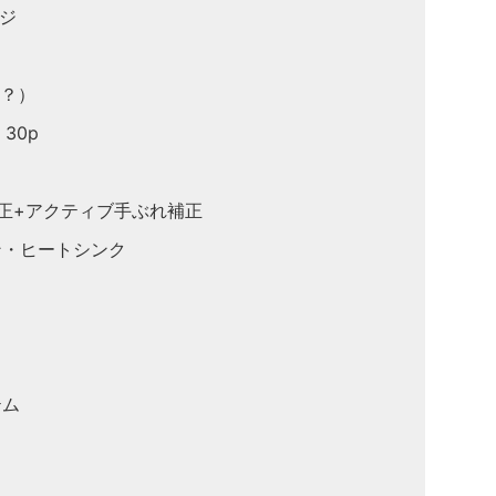
ンジ
ト？）
30p
補正+アクティブ手ぶれ補正
イン・ヒートシンク
テム