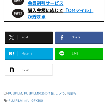
Post
Share
Hatena
LINE
note
-
FUJIFILM
,
FUJIFILM関連の情報
,
カメラ
,
噂情報
-
FUJIFILM info
,
GFX100