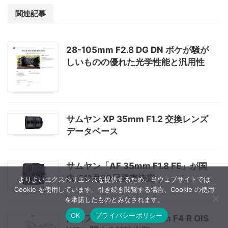
関連記事
28-105mm F2.8 DG DN ボケが騒が
しいものの優れた光学性能と汎用性
サムヤン XP 35mm F1.2 交換レンズ
データベース
サムヤン「AF 35mm F1.8 FE」が国
内で11月20日発売決定
よりよいエクスペリエンスを提供するため、当ウェブサイトでは
Cookie を使用しています。引き続き閲覧する場合、Cookie の使用
を承諾したものとみなされます。
OK
プライバシーポリシー
富士フイルムXF16-80mm F4 R OIS