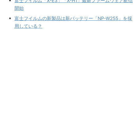
富士フイルム「X-E3」「X-H1」最新ファームウェア配信
開始
富士フイルムの新製品は新バッテリー「NP-W255」を採
用している？