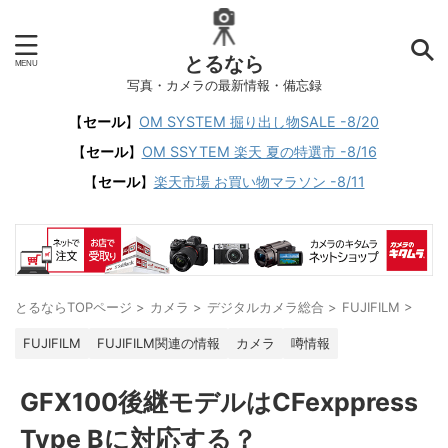
とるなら
写真・カメラの最新情報・備忘録
【
セール
】
OM SYSTEM 掘り出し物SALE -8/20
【
セール
】
OM SSYTEM 楽天 夏の特選市 -8/16
【
セール
】
楽天市場 お買い物マラソン -8/11
とるならTOPページ
>
カメラ
>
デジタルカメラ総合
>
FUJIFILM
>
FUJIFILM
FUJIFILM関連の情報
カメラ
噂情報
GFX100後継モデルはCFexppress
Type Bに対応する？