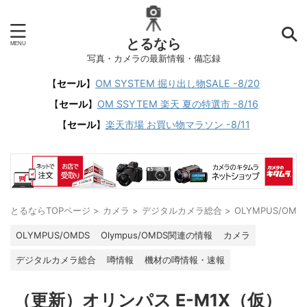
とるなら
写真・カメラの最新情報・備忘録
【
セール
】
OM SYSTEM 掘り出し物SALE -8/20
【
セール
】
OM SSYTEM 楽天 夏の特選市 -8/16
【
セール
】
楽天市場 お買い物マラソン -8/11
とるならTOPページ
>
カメラ
>
デジタルカメラ総合
>
OLYMPUS/OMD
OLYMPUS/OMDS
Olympus/OMDS関連の情報
カメラ
デジタルカメラ総合
噂情報
機材の噂情報・速報
（更新）オリンパス E-M1X（仮）