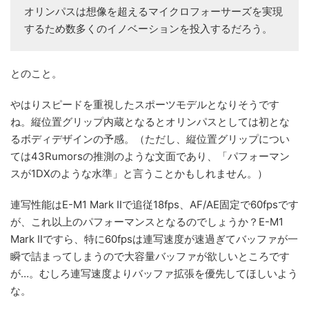
オリンパスは想像を超えるマイクロフォーサーズを実現
するため数多くのイノベーションを投入するだろう。
とのこと。
やはりスピードを重視したスポーツモデルとなりそうです
ね。縦位置グリップ内蔵となるとオリンパスとしては初とな
るボディデザインの予感。（ただし、縦位置グリップについ
ては43Rumorsの推測のような文面であり、「パフォーマン
スが1DXのような水準」と言うことかもしれません。）
連写性能はE-M1 Mark IIで追従18fps、AF/AE固定で60fpsです
が、これ以上のパフォーマンスとなるのでしょうか？E-M1
Mark IIですら、特に60fpsは連写速度が速過ぎてバッファが一
瞬で詰まってしまうので大容量バッファが欲しいところです
が…。むしろ連写速度よりバッファ拡張を優先してほしいよう
な。