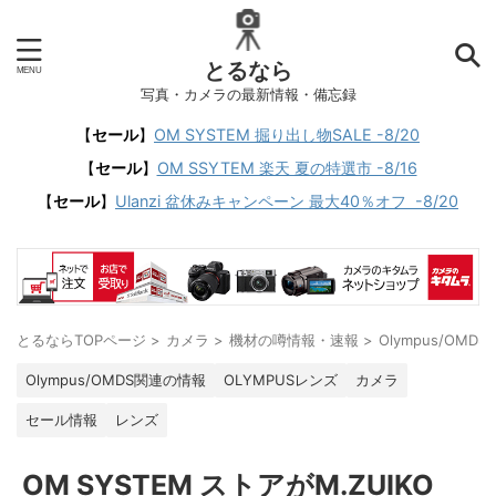
とるなら
写真・カメラの最新情報・備忘録
【
セール
】
OM SYSTEM 掘り出し物SALE -8/20
【
セール
】
OM SSYTEM 楽天 夏の特選市 -8/16
【
セール
】
Ulanzi 盆休みキャンペーン 最大40％オフ -8/20
とるならTOPページ
>
カメラ
>
機材の噂情報・速報
>
Olympus/OMD
Olympus/OMDS関連の情報
OLYMPUSレンズ
カメラ
セール情報
レンズ
OM SYSTEM ストアがM.ZUIKO