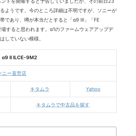
ベントを開催すると予告していましたが、その前日23
るようです。今のところ詳細は不明ですが、ソニーが
であり、噂が本当だとすると「α9 III」「FE
二つが登場すると思われます。α1のファームウェアアップデ
はしていない模様。
α9 II ILCE-9M2
ソニー直営店
キタムラ
Yahoo
キタムラで中古品を探す