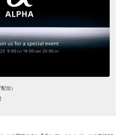
ブ配信）
間