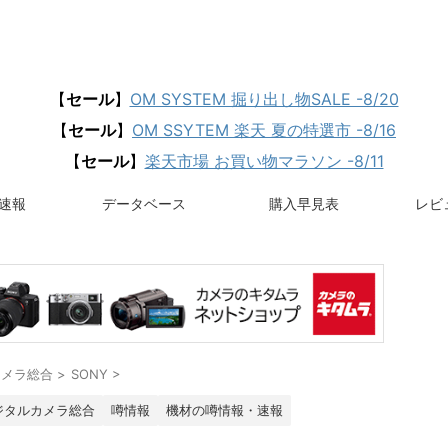
【
セール
】
OM SYSTEM 掘り出し物SALE -8/20
【
セール
】
OM SSYTEM 楽天 夏の特選市 -8/16
【
セール
】
楽天市場 お買い物マラソン -8/11
速報
データベース
購入早見表
レビュ
カメラ総合
>
SONY
>
ジタルカメラ総合
噂情報
機材の噂情報・速報