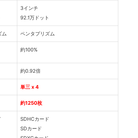
3インチ
ト
92.1万ドット
ズム
ペンタプリズム
約100%
約0.92倍
単三 x 4
約1250枚
ド
SDHCカード
SDカード