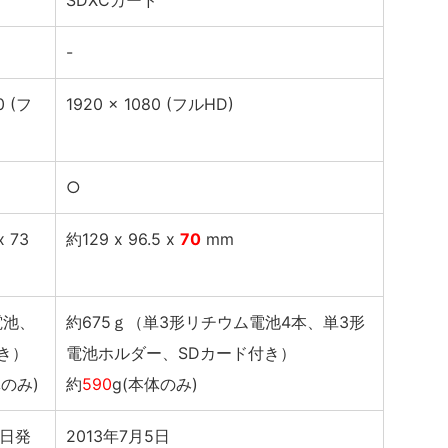
ド
SDXCカード
-
0 (フ
1920 x 1080 (フルHD)
○
x 73
約129 x 96.5 x
70
mm
電池、
約675ｇ（単3形リチウム電池4本、単3形
き）
電池ホルダー、SDカード付き）
体のみ)
約
590
g(本体のみ)
6日発
2013年7月5日