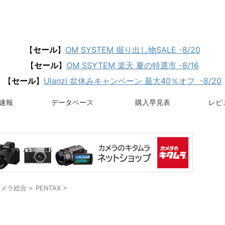
【
セール
】
OM SYSTEM 掘り出し物SALE -8/20
【
セール
】
OM SSYTEM 楽天 夏の特選市 -8/16
【
セール
】
Ulanzi 盆休みキャンペーン 最大40％オフ -8/20
速報
データベース
購入早見表
レビュ
カメラ総合
>
PENTAX
>