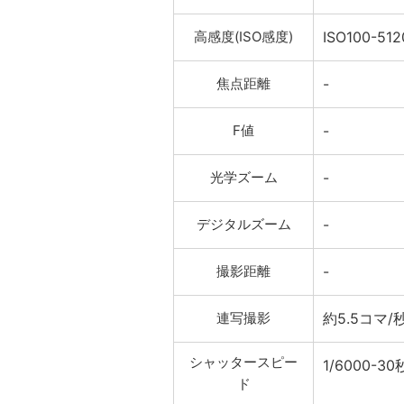
高感度(ISO感度)
ISO100-512
焦点距離
-
F値
-
光学ズーム
-
デジタルズーム
-
撮影距離
-
連写撮影
約5.5コマ/
シャッタースピー
1/6000-30
ド