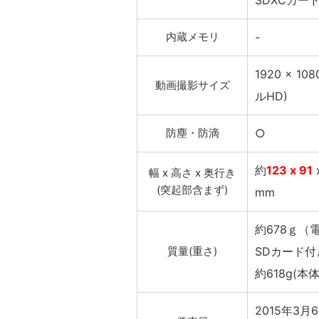
SDXCカー
内蔵メモリ
-
1920 x 108
動画撮影サイズ
ルHD)
防塵・防滴
○
約
123 x 91
幅 x 高さ x 奥行き
(突起部含まず)
mm
約678ｇ（
質量(重さ)
SDカード付
約618g(本
2015年3月