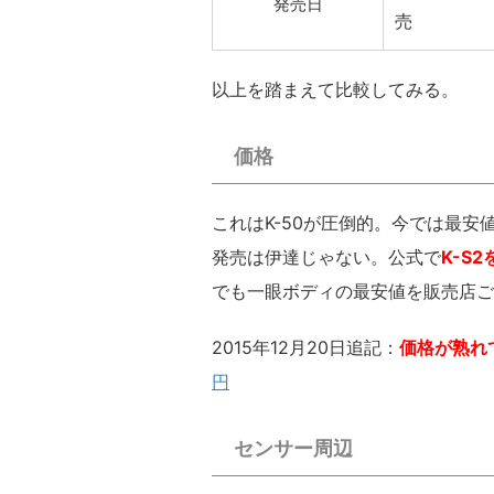
発売日
売
以上を踏まえて比較してみる。
価格
これはK-50が圧倒的。今では最安
発売は伊達じゃない。公式で
K-S
でも一眼ボディの最安値を販売店ご
2015年12月20日追記：
価格が熟れ
円
センサー周辺