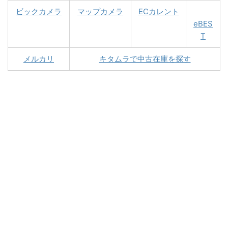
ビックカメラ
マップカメラ
ECカレント
eBES
T
メルカリ
キタムラで中古在庫を探す