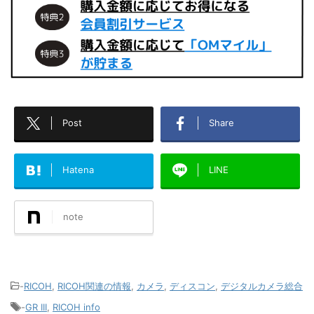
Post
Share
Hatena
LINE
note
-
RICOH
,
RICOH関連の情報
,
カメラ
,
ディスコン
,
デジタルカメラ総合
-
GR III
,
RICOH info