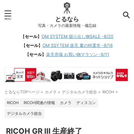
とるなら
写真・カメラの最新情報・備忘録
【
セール
】
OM SYSTEM 掘り出し物SALE -8/20
【
セール
】
OM SSYTEM 楽天 夏の特選市 -8/16
【
セール
】
楽天市場 お買い物マラソン -8/11
とるならTOPページ
>
カメラ
>
デジタルカメラ総合
>
RICOH
>
RICOH
RICOH関連の情報
カメラ
ディスコン
デジタルカメラ総合
RICOH GR III 生産終了