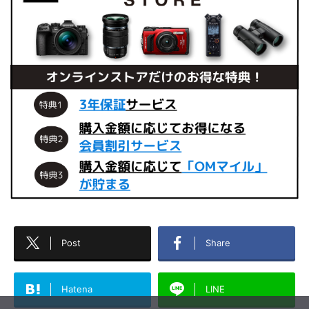
Post
Share
Hatena
LINE