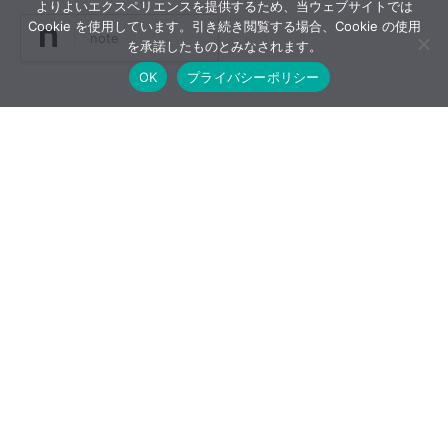
よりよいエクスペリエンスを提供するため、当ウェブサイトでは
Cookie を使用しています。引き続き閲覧する場合、Cookie の使用
note
を承諾したものとみなされます。
OK
プライバシーポリシー
-
SONY
,
SONY関連の情報
,
カメラ
,
デジタルカメラ総合
,
ファームウ
ェア
-
ILCE-6700
,
Sony info
関連記事
SIGMA 100-400mm F5-6.3 DG
OS HSMレビューまとめ