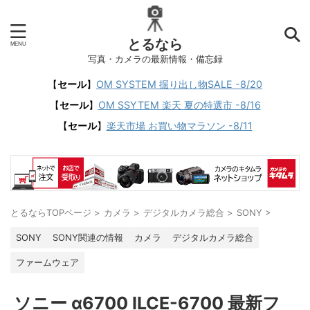
とるなら
写真・カメラの最新情報・備忘録
【
セール
】
OM SYSTEM 掘り出し物SALE -8/20
【
セール
】
OM SSYTEM 楽天 夏の特選市 -8/16
【
セール
】
楽天市場 お買い物マラソン -8/11
とるならTOPページ
>
カメラ
>
デジタルカメラ総合
>
SONY
>
SONY
SONY関連の情報
カメラ
デジタルカメラ総合
ファームウェア
ソニー α6700 ILCE-6700 最新フ