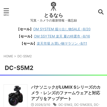
とるなら
写真・カメラの最新情報・備忘録
【
セール
】
OM SYSTEM 掘り出し物SALE -8/20
【
セール
】
OM SSYTEM 楽天 夏の特選市 -8/16
【
セール
】
楽天市場 お買い物マラソン -8/11
HOME
>
DC-S5M2
DC-S5M2
パナソニックがLUMIX Sシリーズのカ
メラ・レンズのファームウェアと対応
アプリをアップデート
2026/3/10
DC-S1M2
,
DC-S1M2ES
,
DC-