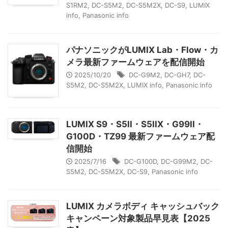
S1RM2
,
DC-S5M2
,
DC-S5M2X
,
DC-S9
,
LUMIX
info
,
Panasonic info
パナソニックがLUMIX Lab・Flow・カ
メラ最新ファームウェアを配信開始
2025/10/20
DC-G9M2
,
DC-GH7
,
DC-
S5M2
,
DC-S5M2X
,
LUMIX info
,
Panasonic info
LUMIX S9・S5II・S5IIX・G99II・
G100D・TZ99 最新ファームウェア配
信開始
2025/7/16
DC-G100D
,
DC-G99M2
,
DC-
S5M2
,
DC-S5M2X
,
DC-S9
,
Panasonic info
LUMIX カメラボディ キャッシュバック
キャンペーン対象製品早見表【2025