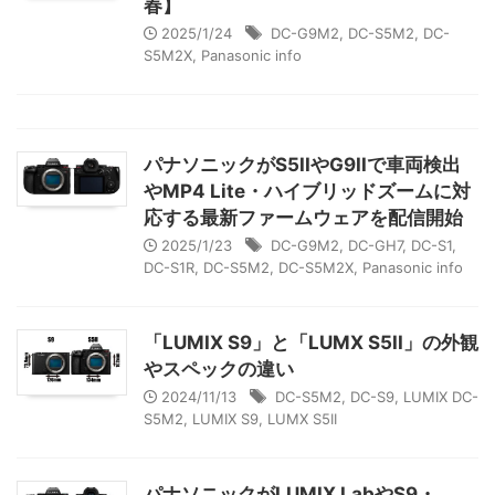
春】
2025/1/24
DC-G9M2
,
DC-S5M2
,
DC-
S5M2X
,
Panasonic info
パナソニックがS5IIやG9IIで車両検出
やMP4 Lite・ハイブリッドズームに対
応する最新ファームウェアを配信開始
2025/1/23
DC-G9M2
,
DC-GH7
,
DC-S1
,
DC-S1R
,
DC-S5M2
,
DC-S5M2X
,
Panasonic info
「LUMIX S9」と「LUMX S5II」の外観
やスペックの違い
2024/11/13
DC-S5M2
,
DC-S9
,
LUMIX DC-
S5M2
,
LUMIX S9
,
LUMX S5II
パナソニックがLUMIX LabやS9・