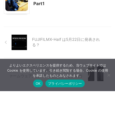
Part1
FUJIFILMX-Half は5月22日に発表され
る？
よりよいエクスペリエンスを提供するため、当ウェブサイトでは
ソニー「α7S III」「α7C II」「α7C R」フ
Cookie を使用しています。引き続き閲覧する場合、Cookie の使用
ァームウェア大規模アップデート配信開始
を承諾したものとみなされます。
OK
プライバシーポリシー
【広告について】当ブログはA8.netやバリューコマースなど
のアフィリエイトサービス、Google AdSenseなどを利用した
広告収入で運営しています。