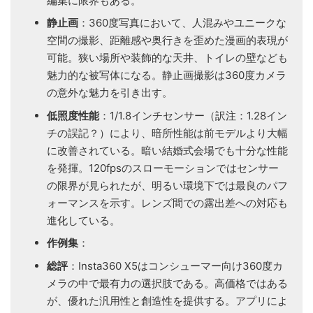
編集に限界もある。
静止画
：360度写真において、人混みやユニークな
空間の撮影、距離感や奥行きを歪めた漫画的表現が
可能。狭い場所や装飾的な天井、トイレの壁なども
魅力的な被写体になる。静止画撮影は360度カメラ
の意外な魅力を引き出す。
低照度性能
：1/1.8インチセンサー（訳注：1.28イン
チの誤記？）により、暗所性能は前モデルより大幅
に改善されている。暗い結婚式会場でも十分な性能
を発揮。120fpsのスローモーションではセンサー
の限界が見られたが、明るい環境下では最良のパフ
ォーマンスを示す。レンズ間での露出差への対応も
進化している。
作例集
：
総評
：Insta360 X5はコンシューマー向け360度カ
メラの中で最有力の選択肢である。高価格ではある
が、優れた汎用性と創造性を提供する。アプリによ