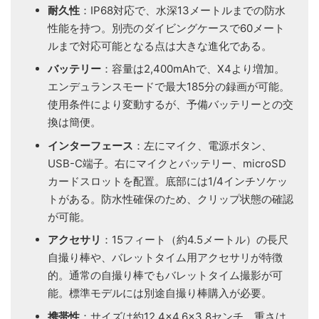
耐久性
：IP68対応で、水深13メートルまでの防水
性能を持つ。別売のダイビングケースで60メート
ルまで対応可能となる点は大きな進化である。
バッテリー
：容量は2,400mAhで、X4より増加。
エンデュランスモードで最大185分の録画が可能。
使用条件により変動するが、予備バッテリーとの交
換は簡便。
インターフェース
：左にマイク、電源ボタン、
USB-C端子。右にマイクとバッテリー、microSD
カードスロットを配置。底部には1/4インチソケッ
トがある。防水性確保のため、クリップ状態の確認
が可能。
アクセサリ
：15フィート（約4.5メートル）の長尺
自撮り棒や、バレットタイム用アクセサリが特徴
的。通常の自撮り棒でもバレットタイム撮影が可
能。標準モデルには別途自撮り棒購入が必要。
携帯性
：サイズは約12.4×4.6×3.8センチ、重さは