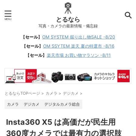
とるなら
写真・カメラの最新情報・備忘録
【
セール
】
OM SYSTEM 掘り出し物SALE -8/20
【
セール
】
OM SSYTEM 楽天 夏の特選市 -8/16
【
セール
】
楽天市場 お買い物マラソン -8/11
とるならTOPページ
>
カメラ
>
デジカメ
>
カメラ
デジカメ
デジタルカメラ総合
Insta360 X5 は高価だが民生用
360度カメラでは最有力の選択肢