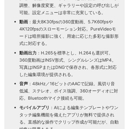
調整、解像度変更、ギャラリーや設定の呼び出しが
可能。設定メニューは非常に充実している。
動画
：最大8K30fpsの360度動画、5.7K60fpsや
4K120fpsのスローモーション対応。PureVideoモ
ードは暗所撮影に強く、用途に応じた多彩な撮影形
式に対応する。
動画出力
：H.265を標準とし、H.264も選択可。
360度動画はINSV形式、シングルレンズはMP4。
写真はINSPまたはDNGで保存され、各形式に対応
した編集環境が提供される。
音声
：48kHz／16ビットのAACで記録。風切り音
低減、ステレオ、ボイス強調、360オーディオに対
応。Bluetoothマイク接続も可能。
モバイルアプリ
：AIによる編集テンプレートやワン
タッチ編集機能を備えたアプリが無料で提供され
る。直感的な操作でクリップ作成が可能だが、自動