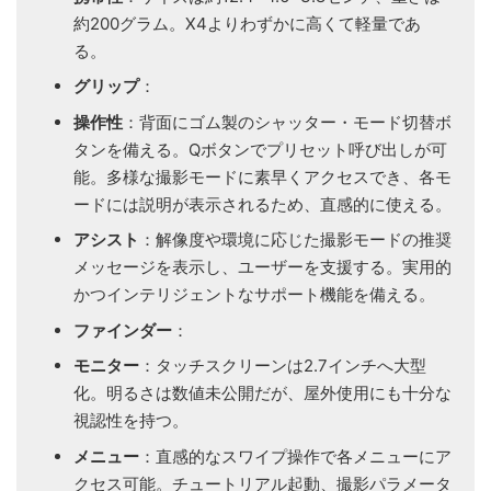
約200グラム。X4よりわずかに高くて軽量であ
る。
グリップ
：
操作性
：背面にゴム製のシャッター・モード切替ボ
タンを備える。Qボタンでプリセット呼び出しが可
能。多様な撮影モードに素早くアクセスでき、各モ
ードには説明が表示されるため、直感的に使える。
アシスト
：解像度や環境に応じた撮影モードの推奨
メッセージを表示し、ユーザーを支援する。実用的
かつインテリジェントなサポート機能を備える。
ファインダー
：
モニター
：タッチスクリーンは2.7インチへ大型
化。明るさは数値未公開だが、屋外使用にも十分な
視認性を持つ。
メニュー
：直感的なスワイプ操作で各メニューにア
クセス可能。チュートリアル起動、撮影パラメータ