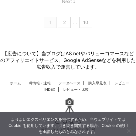
Next »
1
2
…
10
【広告について】当ブログはA8.netやバリューコマースなど
のアフィリエイトサービス、Google AdSenseなどを利用した
広告収入で運営しています。
ホーム
噂情報・速報
データベース
購入早見表
レビュー
INDEX
レビュー・比較
とるなら
よりよいエクスペリエンスを提供するため、当ウェブサイトでは
Cookie を使用しています。引き続き閲覧する場合、Cookie の使用
写真・カメラの最新情報・備忘録
を承諾したものとみなされます。