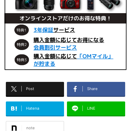
Post
Share
Hatena
LINE
note