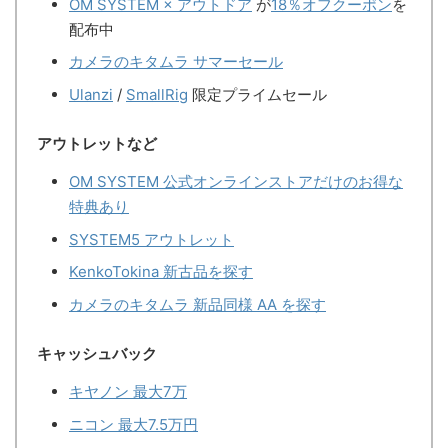
OM SYSTEM × アウトドア
が
18％オフクーポン
を
配布中
カメラのキタムラ サマーセール
Ulanzi
/
SmallRig
限定プライムセール
アウトレットなど
OM SYSTEM 公式オンラインストアだけのお得な
特典あり
SYSTEM5 アウトレット
KenkoTokina 新古品を探す
カメラのキタムラ 新品同様 AA を探す
キャッシュバック
キヤノン 最大7万
ニコン 最大7.5万円