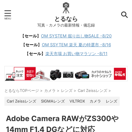
とるなら
写真・カメラの最新情報・備忘録
【
セール
】
OM SYSTEM 掘り出し物SALE -8/20
【
セール
】
OM SSYTEM 楽天 夏の特選市 -8/16
【
セール
】
楽天市場 お買い物マラソン -8/11
とるならTOPページ
>
カメラ
>
レンズ
>
Carl Zeissレンズ
>
Carl Zeissレンズ
SIGMAレンズ
VILTROX
カメラ
レンズ
Adobe Camera RAWがZS300や
14mm F1.4 DGなどに対応