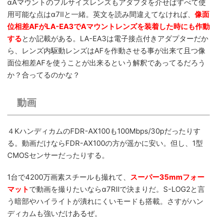
αAマウントのフルサイズレンズもアダプタを介せばすべて使
用可能な点はα7IIと一緒。英文を読み間違えてなければ、
像面
位相差AFがLA-EA3でAマウントレンズを装着した時にも作動
する
とか記載がある。LA-EA3は電子接点付きアダプターだか
ら、レンズ内駆動レンズはAFを作動させる事が出来て且つ像
面位相差AFを使うことが出来るという解釈であってるだろう
か？合ってるのかな？
動画
４KハンディカムのFDR-AX100も100Mbps/30pだったりす
る。動画だけならFDR-AX100の方が遥かに安い。但し、1型
CMOSセンサーだったりする。
1台で4200万画素スチールも撮れて、
スーパー35mmフォー
マット
で動画を撮りたいならα7RIIで決まりだ。S-LOG2と言
う暗部やハイライトが潰れにくいモードも搭載。さすがハン
ディカムも強いだけあるぜ。