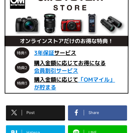
Post
Share
Hatena
LINE