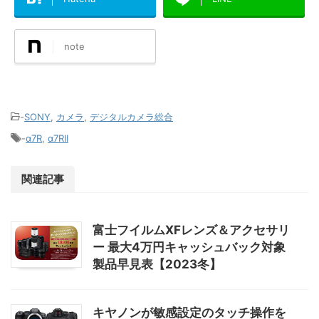
note
-
SONY
,
カメラ
,
デジタルカメラ総合
-
α7R
,
α7RII
関連記事
富士フイルムXFレンズ＆アクセサリ
ー 最大4万円キャッシュバック対象
製品早見表【2023冬】
キヤノンが敏感設定のタッチ操作を