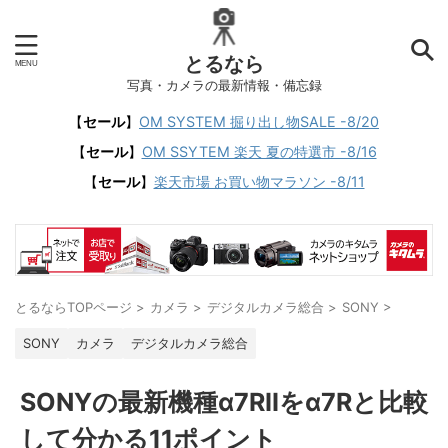
とるなら
写真・カメラの最新情報・備忘録
【
セール
】
OM SYSTEM 掘り出し物SALE -8/20
【
セール
】
OM SSYTEM 楽天 夏の特選市 -8/16
【
セール
】
楽天市場 お買い物マラソン -8/11
とるならTOPページ
>
カメラ
>
デジタルカメラ総合
>
SONY
>
SONY
カメラ
デジタルカメラ総合
SONYの最新機種α7RIIをα7Rと比較
して分かる11ポイント