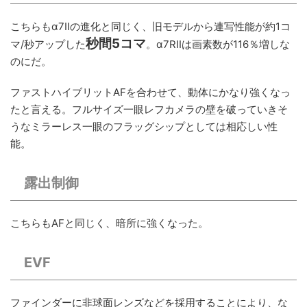
こちらもα7IIの進化と同じく、旧モデルから連写性能が約1コ
秒間5コマ
マ/秒アップした
。α7RIIは画素数が116％増しな
のにだ。
ファストハイブリットAFを合わせて、動体にかなり強くなっ
たと言える。フルサイズ一眼レフカメラの壁を破っていきそ
うなミラーレス一眼のフラッグシップとしては相応しい性
能。
露出制御
こちらもAFと同じく、暗所に強くなった。
EVF
ファインダーに非球面レンズなどを採用することにより、な