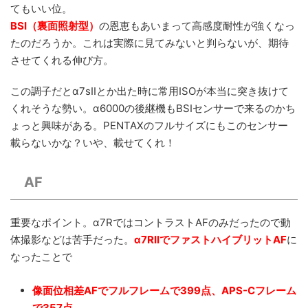
てもいい位。
BSI（裏面照射型）
の恩恵もあいまって高感度耐性が強くなっ
たのだろうか。これは実際に見てみないと判らないが、期待
させてくれる伸び方。
この調子だとα7sIIとか出た時に常用ISOが本当に突き抜けて
くれそうな勢い。α6000の後継機もBSIセンサーで来るのかち
ょっと興味がある。PENTAXのフルサイズにもこのセンサー
載らないかな？いや、載せてくれ！
AF
重要なポイント。α7RではコントラストAFのみだったので動
体撮影などは苦手だった。
α7RIIでファストハイブリットAF
に
なったことで
像面位相差AFでフルフレームで399点、APS-Cフレーム
で357点