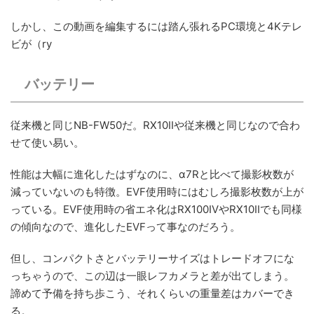
しかし、この動画を編集するには踏ん張れるPC環境と4Kテレ
ビが（ry
バッテリー
従来機と同じNB-FW50だ。RX10IIや従来機と同じなので合わ
せて使い易い。
性能は大幅に進化したはずなのに、α7Rと比べて撮影枚数が
減っていないのも特徴。EVF使用時にはむしろ撮影枚数が上が
っている。EVF使用時の省エネ化はRX100IVやRX10IIでも同様
の傾向なので、進化したEVFって事なのだろう。
但し、コンパクトさとバッテリーサイズはトレードオフにな
っちゃうので、この辺は一眼レフカメラと差が出てしまう。
諦めて予備を持ち歩こう、それくらいの重量差はカバーでき
る。