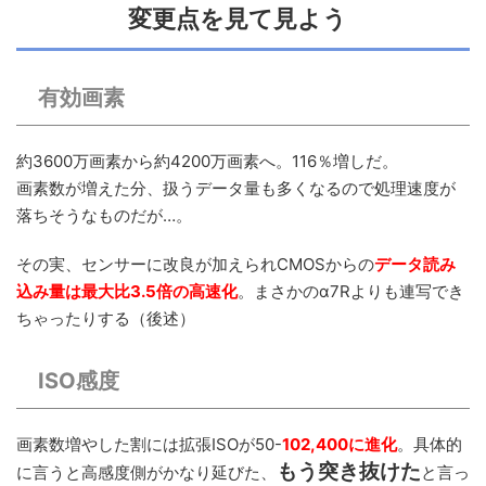
変更点を見て見よう
有効画素
約3600万画素から約4200万画素へ。116％増しだ。
画素数が増えた分、扱うデータ量も多くなるので処理速度が
落ちそうなものだが…。
その実、センサーに改良が加えられCMOSからの
データ読み
込み量は最大比3.5倍の高速化
。まさかのα7Rよりも連写でき
ちゃったりする（後述）
ISO感度
画素数増やした割には拡張ISOが50-
102,400に進化
。具体的
もう突き抜けた
に言うと高感度側がかなり延びた、
と言っ