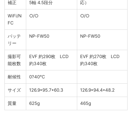
補正
5軸 4.5段分
応）
WiFi/N
○/○
○/○
FC
バッテ
NP-FW50
NP-FW50
リー
撮影可
EVF 約290枚 LCD
EVF 約270枚 LCD
能枚数
約340枚
約340枚
耐候性
0?40℃
サイズ
126.9*95.7*60.3
126.9*94.4*48.2
質量
625g
465g