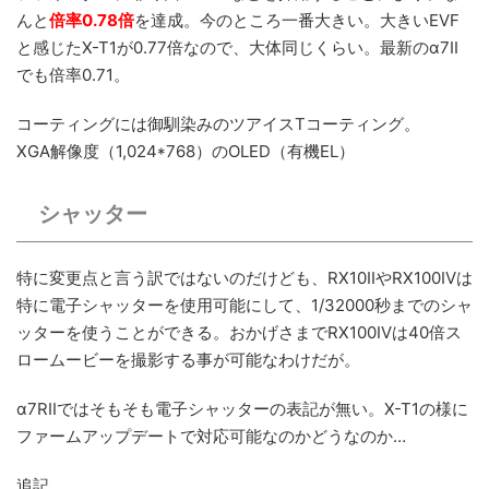
んと
倍率0.78倍
を達成。今のところ一番大きい。大きいEVF
と感じたX-T1が0.77倍なので、大体同じくらい。最新のα7II
でも倍率0.71。
コーティングには御馴染みのツアイスTコーティング。
XGA解像度（1,024*768）のOLED（有機EL）
シャッター
特に変更点と言う訳ではないのだけども、RX10IIやRX100IVは
特に電子シャッターを使用可能にして、1/32000秒までのシャ
ッターを使うことができる。おかげさまでRX100IVは40倍ス
ロームービーを撮影する事が可能なわけだが。
α7RIIではそもそも電子シャッターの表記が無い。X-T1の様に
ファームアップデートで対応可能なのかどうなのか…
追記