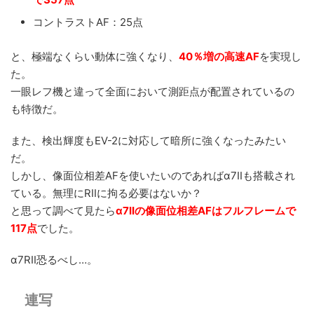
コントラストAF：25点
と、極端なくらい動体に強くなり、
40％増の高速AF
を実現し
た。
一眼レフ機と違って全面において測距点が配置されているの
も特徴だ。
また、検出輝度もEV-2に対応して暗所に強くなったみたい
だ。
しかし、像面位相差AFを使いたいのであればα7IIも搭載され
ている。無理にRIIに拘る必要はないか？
と思って調べて見たら
α7IIの像面位相差AFはフルフレームで
117点
でした。
α7RII恐るべし…。
連写