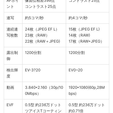
AFポイ
像面位相差399点
コントラスト25点
ント
コントラスト25点
連写
約5コマ/秒
約4コマ/秒
連続連
24枚（JPEG EF L）
15枚（JPEG EF L)
写枚数
23枚（RAW）
14枚（RAW)
22枚（RAW＋JPEG)
17枚（RAW+JPEG）
露出制
1200分割
1200分割
御
検出輝
EV-3?20
EV0~20
度
動画
3.840*2.160（30p/10
1920*1080(60p,28M
0Mbps）
bps)
EVF
0.5型 約236万ドット
0.5型 約236万ドット
ツアイスTコーティン
約0.71倍