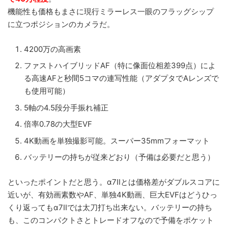
機能性も価格もまさに現行ミラーレス一眼のフラッグシップ
に立つポジションのカメラだ。
4200万の高画素
ファストハイブリッドAF（特に像面位相差399点）によ
る高速AFと秒間5コマの連写性能（アダプタでAレンズで
も使用可能）
5軸の4.5段分手振れ補正
倍率0.78の大型EVF
4K動画を単独撮影可能。スーパー35mmフォーマット
バッテリーの持ちが従来どおり（予備は必要だと思う）
といったポイントだと思う。α7IIとは価格差がダブルスコアに
近いが、有効画素数やAF、単独4K動画、巨大EVFはどうひっ
くり返ってもα7IIでは太刀打ち出来ない。バッテリーの持ち
も、このコンパクトさとトレードオフなので予備をポケット