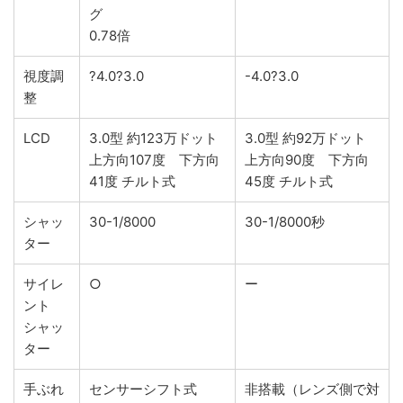
グ
0.78倍
視度調
?4.0?3.0
-4.0?3.0
整
LCD
3.0型 約123万ドット
3.0型 約92万ドット
上方向107度 下方向
上方向90度 下方向
41度 チルト式
45度 チルト式
シャッ
30-1/8000
30-1/8000秒
ター
サイレ
○
ー
ント
シャッ
ター
手ぶれ
センサーシフト式
非搭載（レンズ側で対