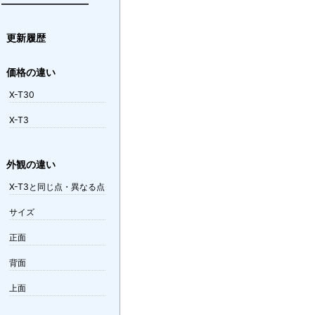
更新履歴
価格の違い
X-T30
X-T3
外観の違い
X-T3と同じ点・異なる点
サイズ
正面
背面
上面