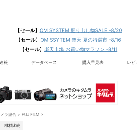
【
セール
】
OM SYSTEM 掘り出し物SALE -8/20
【
セール
】
OM SSYTEM 楽天 夏の特選市 -8/16
【
セール
】
楽天市場 お買い物マラソン -8/11
速報
データベース
購入早見表
レビュ
カメラ総合
>
FUJIFILM
>
機材比較