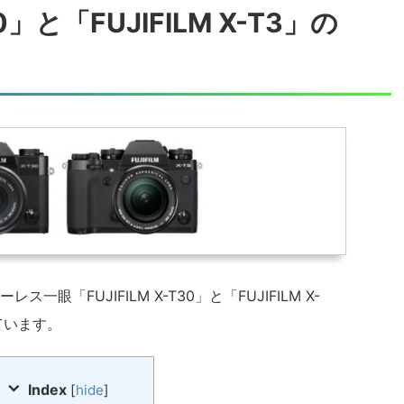
30」と「FUJIFILM X-T3」の
眼「FUJIFILM X-T30」と「FUJIFILM X-
ています。
Index
[
hide
]