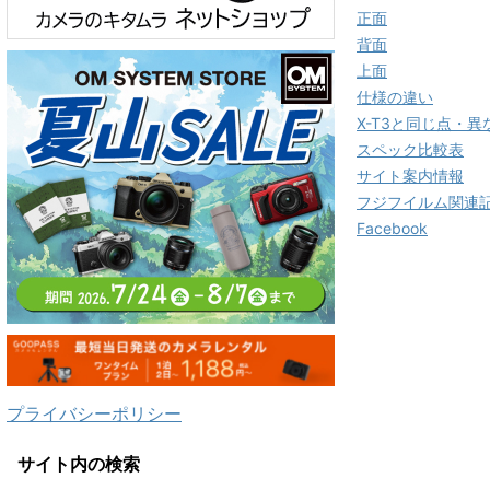
正面
背面
上面
仕様の違い
X-T3と同じ点・異
スペック比較表
サイト案内情報
フジフイルム関連
Facebook
プライバシーポリシー
サイト内の検索