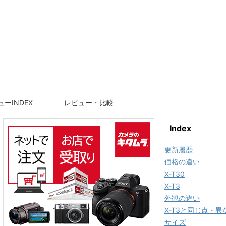
ーINDEX
レビュー・比較
Index
更新履歴
価格の違い
X-T30
X-T3
外観の違い
X-T3と同じ点・異
サイズ