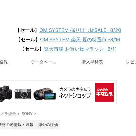
【
セール
】
OM SYSTEM 掘り出し物SALE -8/20
【
セール
】
OM SSYTEM 楽天 夏の特選市 -8/16
【
セール
】
楽天市場 お買い物マラソン -8/11
速報
データベース
購入早見表
レビュ
カメラ総合
>
SONY
>
機材の噂情報・速報
海外の評価