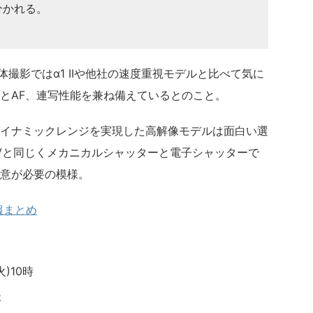
分かれる。
動体撮影ではα1 IIや他社の速度重視モデルと比べて気に
とAF、連写性能を兼ね備えているとのこと。
イナミックレンジを実現した高解像モデルは面白い選
 Vと同じくメカニカルシャッターと電子シャッターで
意が必要の模様。
情報まとめ
)10時
後