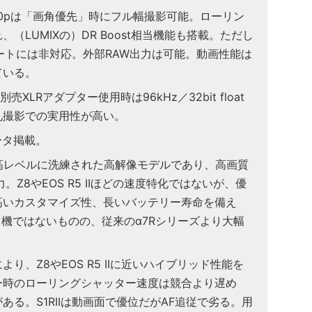
120pは「画角優先」時にフル幅撮影可能。ローリン
（LUMIXの）DR Boost相当機能も搭載。ただし
ートには非対応。外部RAW出力は可能。動画性能は
ている。
XLRアダプター使用時は96kHz／32bit float
礼撮影での実用性が高い。
ータ掲載。
ズ最高レベルに洗練された高解像モデルであり、高画質
。Z8やEOS R5 IIほどの速度特化ではないが、優
高いカスタマイズ性、長いバッテリー寿命を備え
ーツ機ではないものの、従来のα7Rシリーズより大幅
り、Z8やEOS R5 IIに近いハイブリッド性能を
ー時のローリングシャッター速度は競合より遅め
る。S1RIIは動画面で優位だがAF追従で劣る。用