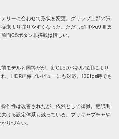
ッテリーに合わせて形状を変更。グリップ上部の張
より握りやすくなった。ただしα1 IIやα9 IIIほ
前面C5ボタン非搭載は惜しい。
前モデルと同等だが、新OLEDパネル採用により
、HDR画像プレビューにも対応。120fps時でも
れ操作性は改善されたが、依然として複雑。翻訳調
に欠ける設定体系も残っている。プリキャプチャや
分かりづらい。