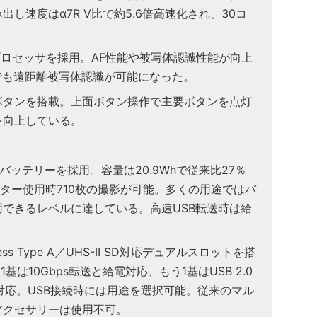
し速度はα7R V比で約5.6倍高速化され、30コ
XR2プロセッサを採用。AF性能や被写体認識性能が向上
でも遠距離被写体認識が可能になった。
ボタンを搭載。上面ボタン操作で主要ボタンを点灯
を向上している。
00バッテリーを採用。容量は20.9Whで従来比27％
ニター使用時710枚の撮影が可能。多くの用途ではバ
できるレベルに達している。高速USB転送時は給
ress Type A／UHS-II SD対応デュアルスロットを搭
基は10Gbps転送と給電対応、もう1基はUSB 2.0
very対応。USB接続時には用途を選択可能。従来のマル
アクセサリーは使用不可。