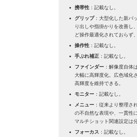
携帯性
：記載なし。
グリップ
：大型化した新バ
り出しや指掛かりを改善し、従来
ど操作最適化されておらず、
操作性
：記載なし。
手ぶれ補正
：記載なし。
ファインダー
：解像度自体は
大幅に高輝度化。広色域化され
高輝度を維持できる。
モニター
：記載なし。
メニュー
：従来より整理さ
の不自然な表現や、一貫性
マルチショット関連設定は
フォーカス
：記載なし。