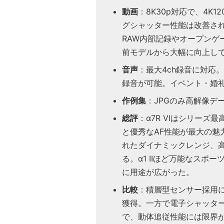
動画
：8K30p対応で、4K
グシャッター性能は改善され、
RAW内部記録やオープンゲ
前モデルから大幅に向上し
音声
：最大4ch録音に対応。別売
録音が可能。イベント・婚
作例集
：JPGのみ高解像デ
総評
：α7R VIはシリー
と優秀なAF性能が最大の魅力
れたダイナミックレンジ、
る。α1 IIほど万能なスポ
に用途が広がった。
比較
：積層型センサー採用によ
獲得。一方で電子シャッタ
で、動体追従性能には限界があ