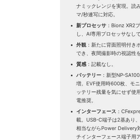
ナミックレンジを実現。読み出
マ/秒連写に対応。
新プロセッサ
：Bionz 
し、AI専用プロセッサなし
外観
：新たに背面照明付き
でき、夜間撮影時の視認性
質感
：記載なし。
バッテリー
：新型NP-SA1
増。EVF使用時600枚、モ
ッテリー残量を気にせず使用
電推奨。
インターフェース
：CFexp
載。USB-C端子は2基あり、1
相当ながらPower Deli
チインターフェース端子用