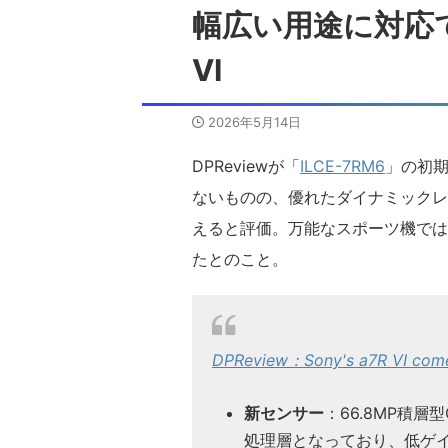
幅広い用途に対応で
VI
2026年5月14日
DPReviewが「
ILCE-7RM6
」の初期
ないものの、優れたダイナミックレ
えると評価。万能なスポーツ機では
たとのこと。
DPReview：Sony's a7R VI comes
新センサー
：66.8MP積層
処理層となっており、低ゲ