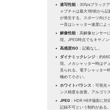
連写性能
：30fpsブラッ
ャプチャは最大1秒前から記
が発生する。スポーツ向けと
ー音はシャッター速度によ
解像性能
：高解像センサー
現。JPEG時点でもキヤノ
高感度ISO
：記載なし。
ダイナミックレンジ
：約6
現。メカシャッター時はデ
見られる。電子シャッター
極めて小さい。
ホワイトバランス
：可視光
ンス精度を改善。アルゴリ
JPEG
：HDR HEIF撮影に
記録不可という制約がある