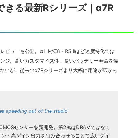
きる最新Rシリーズ｜α7R
レビューを公開。α1 IIやZ8・R5 IIほど速度特化では
ンジ、高いカスタマイズ性、長いバッテリー寿命を備
ないが、従来のα7Rシリーズより大幅に用途が広がっ
 speeding out of the studio
型CMOSセンサーを新開発。第2層はDRAMではなく
イン・高ゲイン出力を組み合わせることで広いダイ