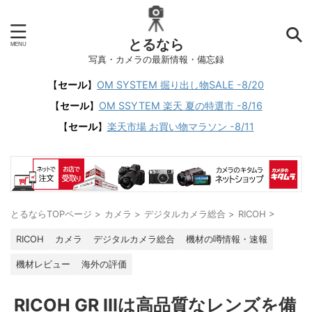
とるなら
写真・カメラの最新情報・備忘録
【
セール
】
OM SYSTEM 掘り出し物SALE -8/20
【
セール
】
OM SSYTEM 楽天 夏の特選市 -8/16
【
セール
】
楽天市場 お買い物マラソン -8/11
とるならTOPページ
>
カメラ
>
デジタルカメラ総合
>
RICOH
>
RICOH
カメラ
デジタルカメラ総合
機材の噂情報・速報
機材レビュー
海外の評価
RICOH GR IIIは高品質なレンズを備