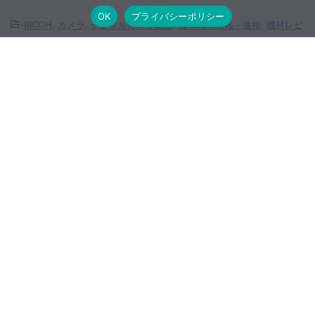
OK
プライバシーポリシー
-
RICOH
,
カメラ
,
デジタルカメラ総合
,
機材の噂情報・速報
,
機材レビ
ュー
,
海外の評価
関連記事
ファインダー搭載のフルサイズデジ
カメ ソニー サイバーショット
DSC-RX1RM2
ライカ M11-P が10月下旬に登場す
る？