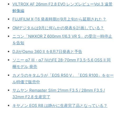
VILTROX AF 26mm F2.8 EVO レンズレビューVol.3 遠景
解像編
FUJIFILM X-T6 発表時期が9月上旬から延期された？
OMデジタルは9月に何らかの発表を計画している？
ニコン「NIKKOR Z 600mm f/6.3 VR S」の受注一時停止
を告知
DJIがOsmo 360 II を8月7日発表と予告
ソニー α7 III・α7 IVのFE 28-70mm F3.5-5.6 OSS II 同
梱モデル 発売
カメラのキタムラが「EOS R50 V」「EOS R100」をセー
ル特価で販売中
サムヤン Remaster Slim 21mm F3.5 / 28mm F3.5 /
32mm F2.8 生産完了
キヤノン EOS R8 は静かに生産完了品となっている？