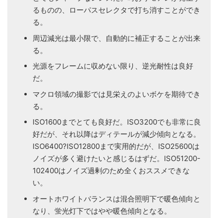
るものの、ローパスセレクタで打ち消すことができ
る。
周辺減光は最小限で、自動的に補正することが出来
る。
光源をフレームに収めない限り、逆光耐性は良好
だ。
マクロ領域の撮影では見栄えのよいボケを期待でき
る。
ISO1600までとても良好だ。ISO3200でも非常に良
好だが、それ以降はディテールが減少傾向となる。
ISO6400?ISO12800まで実用的だが、ISO25600は
ノイズが多く避けたいと感じるはずだ。ISO51200-
102400はノイズ過剰のため全くおススメできな
い。
オートホワイトバランスは混合照明下で暖色傾向と
なり、蛍光灯下ではやや暖色傾向となる。