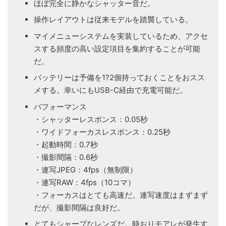
ほぼ完全に静かなシャッター音だ。
操作レイアウトは従来モデルを踏襲している。
マイメニューシステムを実装しているため、アクセ
スする頻度の高い設定項目を集約することが可能
だ。
バッテリーは予備を1?2個持っておくことをおスス
メする。幸いにもUSB-C経由で充電可能だ。
パフォーマンス
・シャッターレスポンス：0.05秒
・ワイドフォーカスレスポンス：0.25秒
・起動時間：0.7秒
・撮影間隔：0.6秒
・連写JPEG：4fps（無制限）
・連写RAW：4fps（10コマ）
・フォーカスはとても高速だ。連写速度はまずまず
だが、撮影間隔は良好だ。
とてもシャープなレンズだ。時おりモアレが発生す