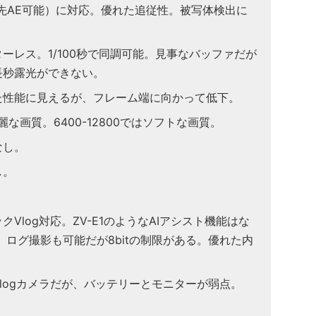
先AE可能）に対応。優れた追従性。被写体検出に
ーレス。1/100秒で同調可能。見事なバッファだが
長秒露光ができない。
た性能に見えるが、フレーム端に向かって低下。
綺麗な画質。6400-12800ではソフトな画質。
なし。
し。
Vlog対応。ZV-E1のようなAIアシスト機能はな
2:0まで。ログ撮影も可能だが8bitの制限がある。優れた内
logカメラだが、バッテリーとモニターが弱点。