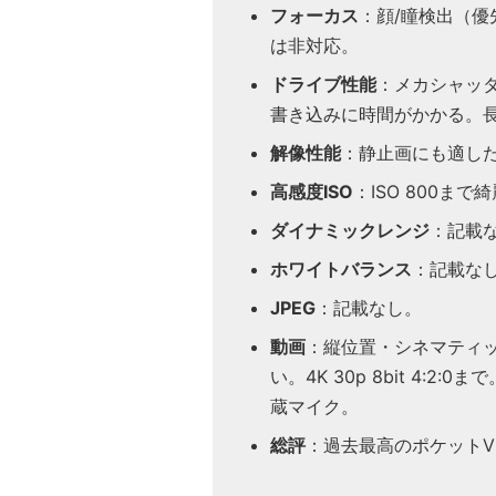
フォーカス
：顔/瞳検出（優
は非対応。
ドライブ性能
：メカシャッタ
書き込みに時間がかかる。
解像性能
：静止画にも適し
高感度ISO
：ISO 800まで
ダイナミックレンジ
：記載
ホワイトバランス
：記載な
JPEG
：記載なし。
動画
：縦位置・シネマティック
い。4K 30p 8bit 4:
蔵マイク。
総評
：過去最高のポケットV