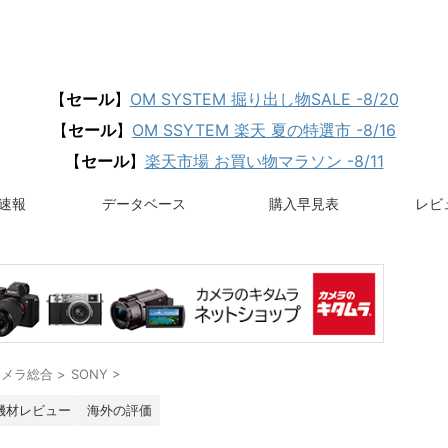
【
セール
】
OM SYSTEM 掘り出し物SALE -8/20
【
セール
】
OM SSYTEM 楽天 夏の特選市 -8/16
【
セール
】
楽天市場 お買い物マラソン -8/11
速報
データベース
購入早見表
レビュ
カメラ総合
>
SONY
>
機材レビュー
海外の評価