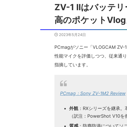
ZV-1 IIはバ
高のポケットVlo
2023年5月24日
PCmagがソニー「VLOGCAM Z
性能マイクを評価しつつ、従来通り
指摘しています。
PCmag：Sony ZV-1M2 Review
外観
：RXシリーズを継承。
（訳注：PowerShot V1
質感
：防塵防滴についてソ