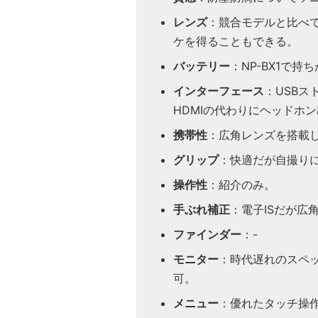
レンズ
：競合モデルと比べて
ケを得ることもできる。
バッテリー
：NP-BX1で
インターフェース
：USB
HDMIの代わりにヘッドホ
携帯性
：広角レンズを搭載
グリップ
：快適だが自撮り
操作性
：紹介のみ。
手ぶれ補正
：電子ISだが広
ファインダー
：-
モニター
：時代遅れのスペ
可。
メニュー
：優れたタッチ操