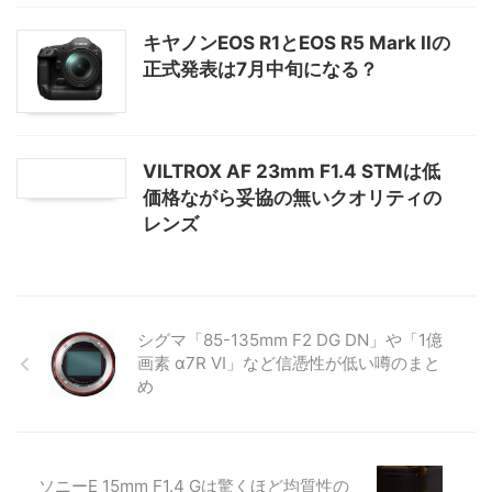
キヤノンEOS R1とEOS R5 Mark IIの
正式発表は7月中旬になる？
VILTROX AF 23mm F1.4 STMは低
価格ながら妥協の無いクオリティの
レンズ
シグマ「85-135mm F2 DG DN」や「1億
画素 α7R VI」など信憑性が低い噂のまと
め
ソニーE 15mm F1.4 Gは驚くほど均質性の