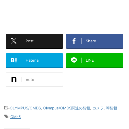
Post
Share
Hatena
LINE
note
-
OLYMPUS/OMDS
,
Olympus/OMDS関連の情報
,
カメラ
,
噂情報
-
OM-5