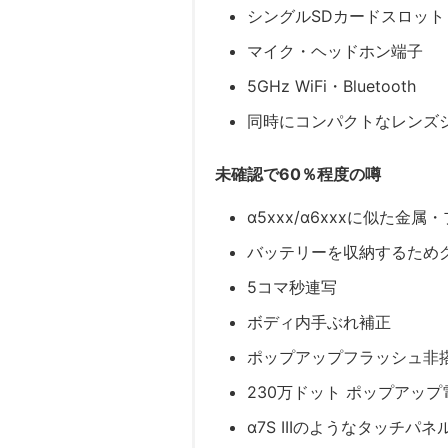
シングルSDカードスロット
マイク・ヘッドホン端子
5GHz WiFi・Bluetooth
同時にコンパクトなレンズ
未確認で60％程度の噂
α5xxx/α6xxxに似た
バッテリーを収納するため
5コマ秒連写
ボディ内手ぶれ補正
ポップアップフラッシュ非
230万ドット ポップアッ
α7S IIIのようなタッチパネ