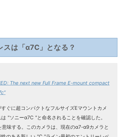
レスは「α7C」となる？
: The next new Full Frame E-mount compact
7c”
がすぐに超コンパクトなフルサイズEマウントカメ
 "ソニーα7C "と命名されることを確認した。
"を意味する。このカメラは、現在のα7-α9カメラと
性のある新しい "C "ライン最初のエントリーレベ