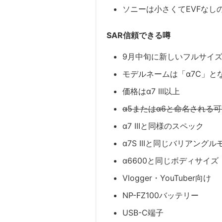
ソニーは小さくてEVFなし
SAR
信頼できる噂
9月中旬に新しいフルサイ
モデルネームは「α7C」と
価格はα7 III以上
α5またはα6と命名される
α7 IIIと同様のスペック
α7S IIIと同じバリアングル
α6600と同じボディサイズ
Vlogger・YouTuber向け
NP-FZ100バッテリー
USB-C端子