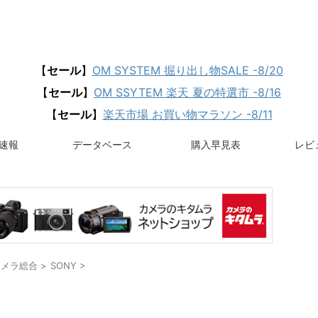
【
セール
】
OM SYSTEM 掘り出し物SALE -8/20
【
セール
】
OM SSYTEM 楽天 夏の特選市 -8/16
【
セール
】
楽天市場 お買い物マラソン -8/11
速報
データベース
購入早見表
レビュ
カメラ総合
>
SONY
>