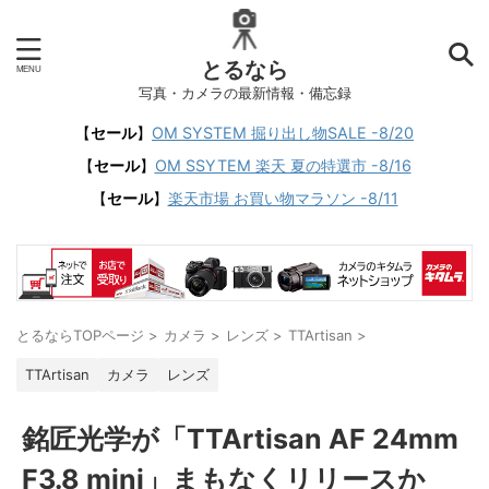
とるなら
写真・カメラの最新情報・備忘録
【
セール
】
OM SYSTEM 掘り出し物SALE -8/20
【
セール
】
OM SSYTEM 楽天 夏の特選市 -8/16
【
セール
】
楽天市場 お買い物マラソン -8/11
とるならTOPページ
>
カメラ
>
レンズ
>
TTArtisan
>
TTArtisan
カメラ
レンズ
銘匠光学が「TTArtisan AF 24mm
F3.8 mini」まもなくリリースか