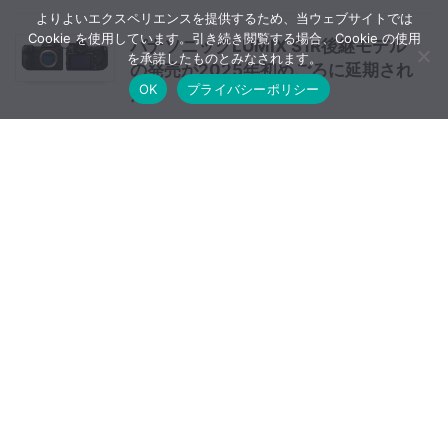
よりよいエクスペリエンスを提供するため、当ウェブサイトでは
Cookie を使用しています。引き続き閲覧する場合、Cookie の使用
パナソニックLUMIX S1R後継モデル
を承諾したものとみなされます。
の発売が2025年初めごろに延期され
OK
プライバシーポリシー
た？
SmallRigがソニーZV-E10 II用のカ
メラプレート・ケージの予約販売を
開始
刈安山森林自然公園（道中録）/
PENTAX K-3