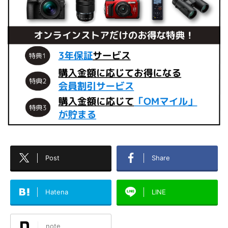
Post
Share
Hatena
LINE
note