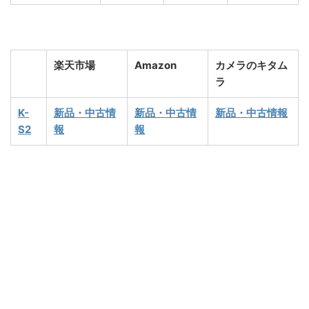
楽天市場
Amazon
カメラのキタム
ラ
K-
新品・中古情
新品・中古情
新品・中古情報
S2
報
報