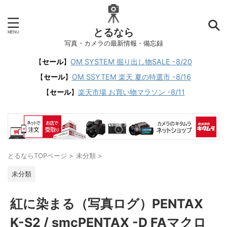
とるなら
写真・カメラの最新情報・備忘録
【
セール
】
OM SYSTEM 掘り出し物SALE -8/20
【
セール
】
OM SSYTEM 楽天 夏の特選市 -8/16
【
セール
】
楽天市場 お買い物マラソン -8/11
とるならTOPページ
>
未分類
>
未分類
紅に染まる（写真ログ）PENTAX
K-S2 / smcPENTAX -D FAマクロ