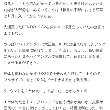
撮ると、「もう赤みがかっているのか」と思うけどもまだま
だ緑が大部分を占めている。やはり福井の平野における紅葉
は11月に入ってからですなあ。
先週買ったPENTAX K-S2を試すべく浮足立っていたのは言う
までもない。
やっぱりバリアングルは大正義。K-3では撮れなかったアング
ルもいとも簡単に撮れてしまう。今回も、ちょっと高い位置
にあった紅葉をハイアングルで撮影して、背景に紅葉を溶け
こませる事ができた。
動体を追わないかぎりK-S2で十分ねえと感じてしまうので、
フルサイズに向けてK-3をドナドナするかは迷う所…。
Kマウントを２台体制にして思ったことがもう１点。
１台体制だと中々マクロレンズを使う機会が無いが（交換が
面倒で）１台に付けっぱにしておくと、結構便利だった。特