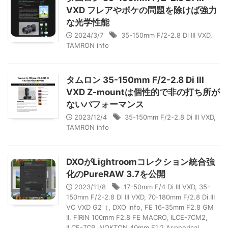
VXD フレアやボケの問題を除けば強力
な光学性能
2024/3/7
35-150mm F/2-2.8 Di III VXD
,
TAMRON info
タムロン 35-150mm F/2-2.8 Di III
VXD Z-mountは個性的で非の打ち所が
ないパフォーマンス
2023/12/4
35-150mm F/2-2.8 Di III VXD
,
TAMRON info
DXOがLightroomコレクション統合強
化のPureRAW 3.7を公開
2023/11/8
17-50mm F/4 Di III VXD
,
35-
150mm F/2-2.8 Di III VXD
,
70-180mm F/2.8 Di III
VC VXD G2（
,
DXO info
,
FE 16-35mm F2.8 GM
II
,
FíRIN 100mm F2.8 FE MACRO
,
ILCE-7CM2
,
ILCE-7CR
,
NOKTON 40mm F1.2 Aspherical
,