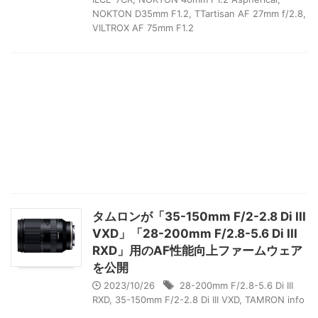
NOKTON D35mm F1.2
,
TTartisan AF 27mm f/2.8
,
VILTROX AF 75mm F1.2
タムロンが「35-150mm F/2-2.8 Di III
VXD」「28-200mm F/2.8-5.6 Di III
RXD」用のAF性能向上ファームウェア
を公開
2023/10/26
28-200mm F/2.8-5.6 Di III
RXD
,
35-150mm F/2-2.8 Di III VXD
,
TAMRON info